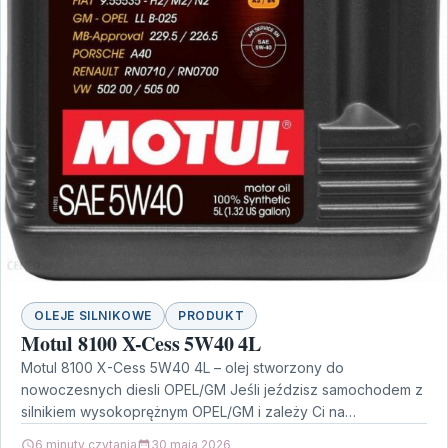
OLEJE SILNIKOWE
PRODUKT
Motul 8100 X-Cess 5W40 4L
Motul 8100 X-Cess 5W40 4L – olej stworzony do
nowoczesnych diesli OPEL/GM Jeśli jeździsz samochodem z
silnikiem wysokoprężnym OPEL/GM i zależy Ci na
ograniczeniu…
6 minuty czytania
30 maja 2026