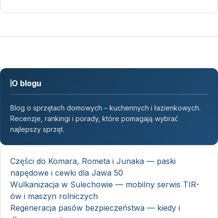
O blogu
Blog o sprzętach domowych – kuchennych i łazienkowych.
Recenzje, rankingi i porady, które pomagają wybrać
najlepszy sprzęt.
Części do Komara, Rometa i Junaka — paski
napędowe i cewki dla Jawa 50
Wulkanizacja w Sulechowie — mobilny serwis TIR-
ów i maszyn rolniczych
Regeneracja pasów bezpieczeństwa — kiedy i