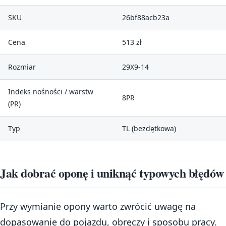
SKU
26bf88acb23a
Cena
513 zł
Rozmiar
29X9-14
Indeks nośności / warstw
8PR
(PR)
Typ
TL (bezdętkowa)
Jak dobrać oponę i uniknąć typowych błędów
Przy wymianie opony warto zwrócić uwagę na
dopasowanie do pojazdu, obręczy i sposobu pracy.