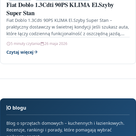
Fiat Doblo 1.3Cdti 90PS KLIMA El.Szyby
Super Stan
Fiat Doblo 1.3Cdti 90PS KLIMA El.Szyby Super Stan –
praktyczny dostawczy w świetnej kondycji Jeśli szukasz auta,
które łączy codzienną funkcjonalność z oszczędną jazdą,…
5 minuty czytania
26 maja 2026
Czytaj więcej
O blogu
Blog o sprzętach domowych – kuchennych i łazienkowych.
Recenzje, rankingi i porady, które pomagają wybrać