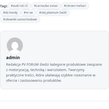
Tagi:
#audi rs6 c5
#carnauba sonax
#citroen mehari
#do hondy
#nr oe
#olej platinum 5w30
#siłowniki samochodowe
admin
Redakcja PV FORUM śledzi kategorie produktowe związane
z motoryzacją, techniką i warsztatem. Tworzymy
praktyczne treści, które ułatwiają szybkie rozeznanie w
ofercie i zastosowaniu produktów.