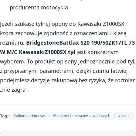
producenta motocykla.
Jeżeli szukasz tylnej opony do Kawasaki Z1000SX,
która zachowuje zgodność z oznaczeniami i klasą
rozmiaru,
BridgestoneBattlax S20 190/50ZR17TL 73
W M/C KawasakiZ1000SX tył
jest konkretnym
wyborem. To produkt opisany jednoznacznie pod tył,
z przypisanymi parametrami, dzięki czemu łatwiej
podejmiesz decyzję zakupową bez ryzyka, że rozmiar
„nie zagra”.
Tagi:
#alkomat domowy
#badania kierowców zawodowych
#balilla