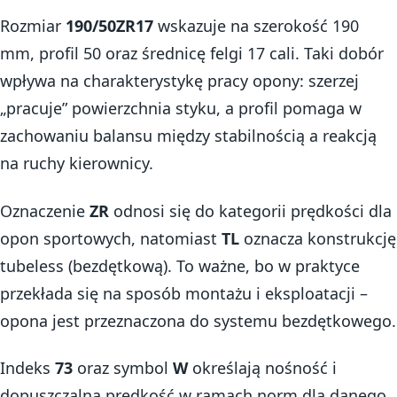
Rozmiar
190/50ZR17
wskazuje na szerokość 190
mm, profil 50 oraz średnicę felgi 17 cali. Taki dobór
wpływa na charakterystykę pracy opony: szerzej
„pracuje” powierzchnia styku, a profil pomaga w
zachowaniu balansu między stabilnością a reakcją
na ruchy kierownicy.
Oznaczenie
ZR
odnosi się do kategorii prędkości dla
opon sportowych, natomiast
TL
oznacza konstrukcję
tubeless (bezdętkową). To ważne, bo w praktyce
przekłada się na sposób montażu i eksploatacji –
opona jest przeznaczona do systemu bezdętkowego.
Indeks
73
oraz symbol
W
określają nośność i
dopuszczalną prędkość w ramach norm dla danego