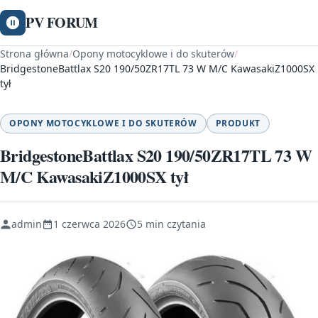
PV FORUM
Strona główna
/
Opony motocyklowe i do skuterów
/
BridgestoneBattlax S20 190/50ZR17TL 73 W M/C KawasakiZ1000SX
tył
OPONY MOTOCYKLOWE I DO SKUTERÓW
PRODUKT
BridgestoneBattlax S20 190/50ZR17TL 73 W
M/C KawasakiZ1000SX tył
admin
1 czerwca 2026
5 min czytania