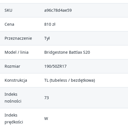
SKU
a96c78d4ae59
Cena
810 zł
Przeznaczenie
Tył
Model / linia
Bridgestone Battlax S20
Rozmiar
190/50ZR17
Konstrukcja
TL (tubeless / bezdętkowa)
Indeks
73
nośności
Indeks
W
prędkości