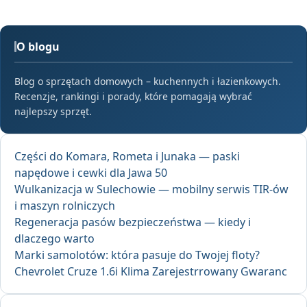
O blogu
Blog o sprzętach domowych – kuchennych i łazienkowych.
Recenzje, rankingi i porady, które pomagają wybrać
najlepszy sprzęt.
Części do Komara, Rometa i Junaka — paski
napędowe i cewki dla Jawa 50
Wulkanizacja w Sulechowie — mobilny serwis TIR-ów
i maszyn rolniczych
Regeneracja pasów bezpieczeństwa — kiedy i
dlaczego warto
Marki samolotów: która pasuje do Twojej floty?
Chevrolet Cruze 1.6i Klima Zarejestrrowany Gwaranc