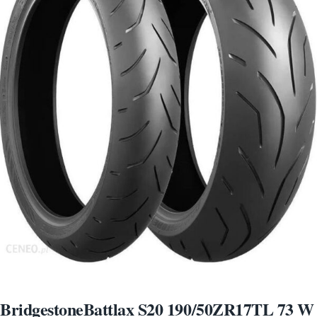
BridgestoneBattlax S20 190/50ZR17TL 73 W