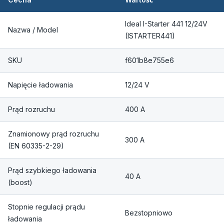
Ideal I-Starter 441 12/24V
Nazwa / Model
(ISTARTER441)
SKU
f601b8e755e6
Napięcie ładowania
12/24 V
Prąd rozruchu
400 A
Znamionowy prąd rozruchu
300 A
(EN 60335-2-29)
Prąd szybkiego ładowania
40 A
(boost)
Stopnie regulacji prądu
Bezstopniowo
ładowania