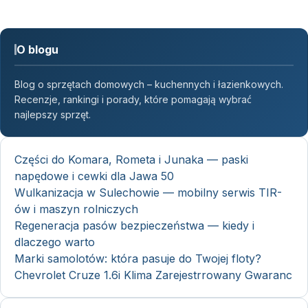
O blogu
Blog o sprzętach domowych – kuchennych i łazienkowych.
Recenzje, rankingi i porady, które pomagają wybrać
najlepszy sprzęt.
Części do Komara, Rometa i Junaka — paski
napędowe i cewki dla Jawa 50
Wulkanizacja w Sulechowie — mobilny serwis TIR-
ów i maszyn rolniczych
Regeneracja pasów bezpieczeństwa — kiedy i
dlaczego warto
Marki samolotów: która pasuje do Twojej floty?
Chevrolet Cruze 1.6i Klima Zarejestrrowany Gwaranc