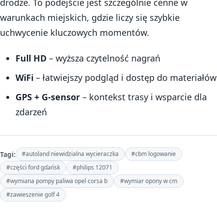
drodze. To podejście jest szczególnie cenne w
warunkach miejskich, gdzie liczy się szybkie
uchwycenie kluczowych momentów.
Full HD
– wyższa czytelność nagrań
WiFi
– łatwiejszy podgląd i dostęp do materiałów
GPS + G-sensor
– kontekst trasy i wsparcie dla
zdarzeń
Tagi:
#autoland niewidzialna wycieraczka
#cbm logowanie
#części ford gdańsk
#philips 12071
#wymiana pompy paliwa opel corsa b
#wymiar opony w cm
#zawieszenie golf 4