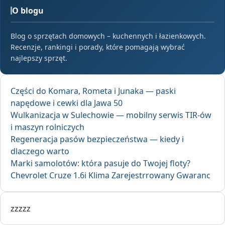
O blogu
Blog o sprzętach domowych – kuchennych i łazienkowych.
Recenzje, rankingi i porady, które pomagają wybrać
najlepszy sprzęt.
Części do Komara, Rometa i Junaka — paski
napędowe i cewki dla Jawa 50
Wulkanizacja w Sulechowie — mobilny serwis TIR-ów
i maszyn rolniczych
Regeneracja pasów bezpieczeństwa — kiedy i
dlaczego warto
Marki samolotów: która pasuje do Twojej floty?
Chevrolet Cruze 1.6i Klima Zarejestrrowany Gwaranc
zzzzz