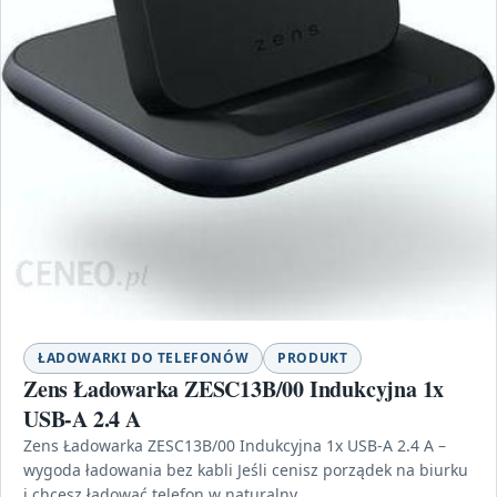
ŁADOWARKI DO TELEFONÓW
PRODUKT
Zens Ładowarka ZESC13B/00 Indukcyjna 1x
USB-A 2.4 A
Zens Ładowarka ZESC13B/00 Indukcyjna 1x USB-A 2.4 A –
wygoda ładowania bez kabli Jeśli cenisz porządek na biurku
i chcesz ładować telefon w naturalny,…