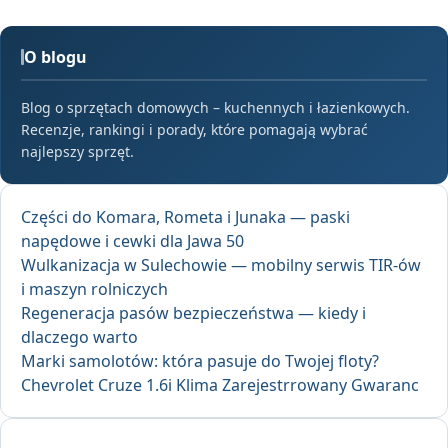
O blogu
Blog o sprzętach domowych – kuchennych i łazienkowych.
Recenzje, rankingi i porady, które pomagają wybrać
najlepszy sprzęt.
Części do Komara, Rometa i Junaka — paski
napędowe i cewki dla Jawa 50
Wulkanizacja w Sulechowie — mobilny serwis TIR-ów
i maszyn rolniczych
Regeneracja pasów bezpieczeństwa — kiedy i
dlaczego warto
Marki samolotów: która pasuje do Twojej floty?
Chevrolet Cruze 1.6i Klima Zarejestrrowany Gwaranc