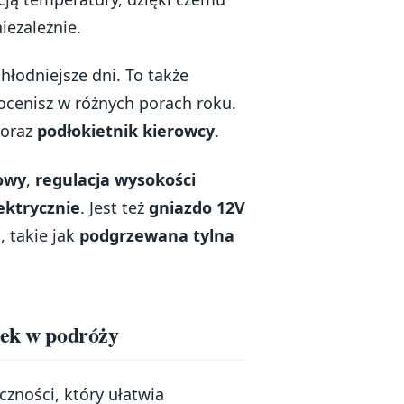
iezależnie.
łodniejsze dni. To także
docenisz w różnych porach roku.
oraz
podłokietnik kierowcy
.
owy
,
regulacja wysokości
ektrycznie
. Jest też
gniazdo 12V
, takie jak
podgrzewana tylna
nek w podróży
ączności, który ułatwia