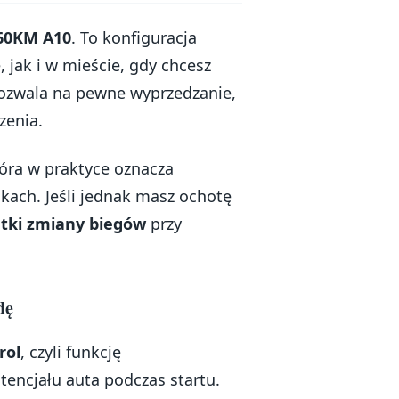
60KM A10
. To konfiguracja
 jak i w mieście, gdy chcesz
 pozwala na pewne wyprzedzanie,
zenia.
tóra w praktyce oznacza
kach. Jeśli jednak masz ochotę
atki zmiany biegów
przy
dę
rol
, czyli funkcję
encjału auta podczas startu.