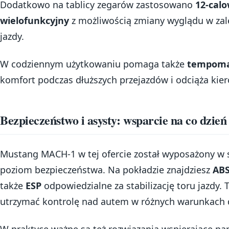
Dodatkowo na tablicy zegarów zastosowano
12-cal
wielofunkcyjny
z możliwością zmiany wyglądu w zal
jazdy.
W codziennym użytkowaniu pomaga także
tempoma
komfort podczas dłuższych przejazdów i odciąża kier
Bezpieczeństwo i asysty: wsparcie na co dzień
Mustang MACH-1 w tej ofercie został wyposażony w 
poziom bezpieczeństwa. Na pokładzie znajdziesz
AB
także
ESP
odpowiedzialne za stabilizację toru jazdy.
utrzymać kontrolę nad autem w różnych warunkach
W praktyce ważne są też rozwiązania wspierające p