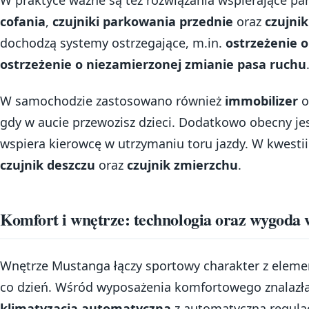
cofania
,
czujniki parkowania przednie
oraz
czujni
dochodzą systemy ostrzegające, m.in.
ostrzeżenie 
ostrzeżenie o niezamierzonej zmianie pasa ruchu
W samochodzie zastosowano również
immobilizer
o
gdy w aucie przewozisz dzieci. Dodatkowo obecny je
wspiera kierowcę w utrzymaniu toru jazdy. W kwestii
czujnik deszczu
oraz
czujnik zmierzchu
.
Komfort i wnętrze: technologia oraz wygoda 
Wnętrze Mustanga łączy sportowy charakter z elemen
co dzień. Wśród wyposażenia komfortowego znalazł
klimatyzacja automatyczna
z automatyczną regulac