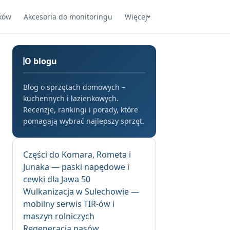
ków
Akcesoria do monitoringu
Więcej
O blogu
Blog o sprzętach domowych –
kuchennych i łazienkowych.
Recenzje, rankingi i porady, które
pomagają wybrać najlepszy sprzęt.
Części do Komara, Rometa i
Junaka — paski napędowe i
cewki dla Jawa 50
Wulkanizacja w Sulechowie —
mobilny serwis TIR-ów i
maszyn rolniczych
Regeneracja pasów