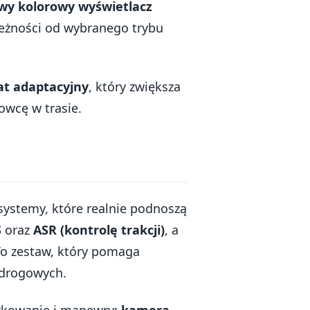
owy kolorowy wyświetlacz
eżności od wybranego trybu
t adaptacyjny
, który zwiększa
owcę w trasie.
systemy, które realnie podnoszą
S
oraz
ASR (kontrolę trakcji)
, a
 To zestaw, który pomaga
 drogowych.
arkowanie i manewry:
kamera