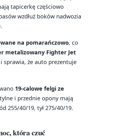
mają tapicerkę częściowo
i pasów wzdłuż boków nadwozia
.
rowane na pomarańczowo
, co
er metalizowany Fighter Jet
i sprawia, że auto prezentuje
sowano
19-calowe felgi ze
 tylne i przednie opony mają
ód 255/40/19, tył 275/40/19.
moc, która czuć