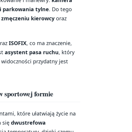
ki parkowania tylne
. Do tego
o zmęczeniu kierowcy
oraz
.
raz
ISOFIX
, co ma znaczenie,
st
asystent pasa ruchu
, który
 widoczności przydatny jest
w sportowej formie
tami, które ułatwiają życie na
a się
dwustrefowa
ją temperatury, dzięki czemu