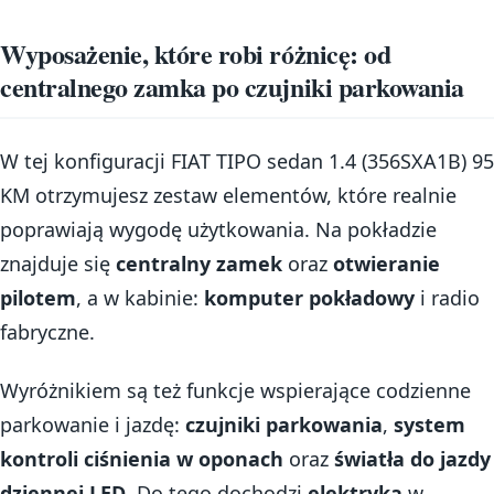
Wyposażenie, które robi różnicę: od
centralnego zamka po czujniki parkowania
W tej konfiguracji FIAT TIPO sedan 1.4 (356SXA1B) 95
KM otrzymujesz zestaw elementów, które realnie
poprawiają wygodę użytkowania. Na pokładzie
znajduje się
centralny zamek
oraz
otwieranie
pilotem
, a w kabinie:
komputer pokładowy
i radio
fabryczne.
Wyróżnikiem są też funkcje wspierające codzienne
parkowanie i jazdę:
czujniki parkowania
,
system
kontroli ciśnienia w oponach
oraz
światła do jazdy
dziennej LED
. Do tego dochodzi
elektryka
w