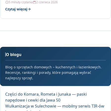
5 minuty czytania
2 czerwca 2026
Czytaj więcej
O blogu
Blog o sprzętach domowych – kuchennych i łazienkowych.
Recenzje, rankingi i porady, które pomagają wybrać
najlepszy sprzęt.
Części do Komara, Rometa i Junaka — paski
napędowe i cewki dla Jawa 50
Wulkanizacja w Sulechowie — mobilny serwis TIR-ów