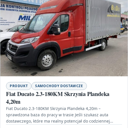
PRODUKT
SAMOCHODY DOSTAWCZE
Fiat Ducato 2.3-180KM Skrzynia Plandeka
4,20m
Fiat Ducato 2.3-180KM Skrzynia Plandeka 4,20m –
sprawdzona baza do pracy w trasie Jeśli szukasz auta
dostawczego, które ma realny potencjał do codziennej
eksploatacji,…