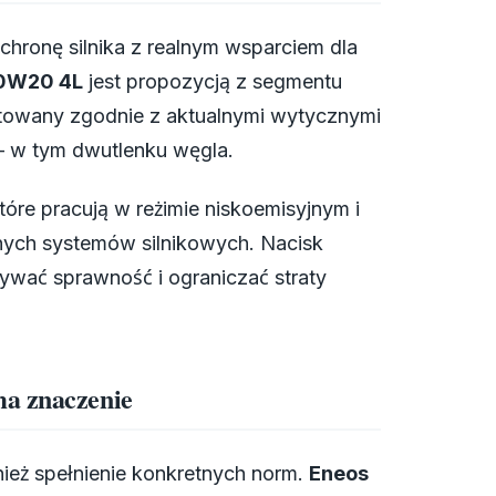
chronę silnika z realnym wsparciem dla
5 0W20 4L
jest propozycją z segmentu
towany zgodnie z aktualnymi wytycznymi
 – w tym dwutlenku węgla.
óre pracują w reżimie niskoemisyjnym i
ch systemów silnikowych. Nacisk
mywać sprawność i ograniczać straty
ma znaczenie
wnież spełnienie konkretnych norm.
Eneos