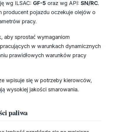
cję wg ILSAC:
GF-5
oraz wg API:
SN/RC
.
h producent pojazdu oczekuje olejów o
rametrów pracy.
ak, aby sprostać wymaganiom
ek pracujących w warunkach dynamicznych
aniu prawidłowych warunków pracy
rze wpisuje się w potrzeby kierowców,
ją wysokiej jakości smarowania.
ści paliwa