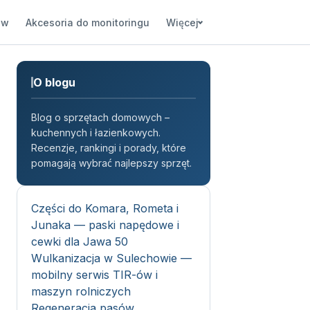
ów
Akcesoria do monitoringu
Więcej
O blogu
Blog o sprzętach domowych –
kuchennych i łazienkowych.
Recenzje, rankingi i porady, które
pomagają wybrać najlepszy sprzęt.
Części do Komara, Rometa i
Junaka — paski napędowe i
cewki dla Jawa 50
Wulkanizacja w Sulechowie —
mobilny serwis TIR-ów i
maszyn rolniczych
Regeneracja pasów