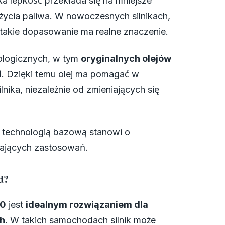
ka lepkość przekłada się na mniejsze
życia paliwa. W nowoczesnych silnikach,
 takie dopasowanie ma realne znaczenie.
ologicznych, w tym
oryginalnych olejów
i
. Dzięki temu olej ma pomagać w
nika, niezależnie od zmieniających się
ą technologią bazową stanowi o
gających zastosowań.
d?
20
jest
idealnym rozwiązaniem dla
h
. W takich samochodach silnik może