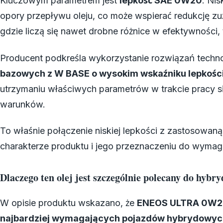
Kluczowym parametrem jest
lepkość SAE 0W20
. Nis
opory przepływu oleju, co może wspierać redukcję zu
gdzie liczą się nawet drobne różnice w efektywności,
Producent podkreśla wykorzystanie rozwiązań techn
bazowych z W BASE o wysokim wskaźniku lepkośc
utrzymaniu właściwych parametrów w trakcie pracy sil
warunków.
To właśnie połączenie niskiej lepkości z zastosowan
charakterze produktu i jego przeznaczeniu do wyma
Dlaczego ten olej jest szczególnie polecany do hybry
W opisie produktu wskazano, że
ENEOS ULTRA 0W
najbardziej wymagających pojazdów hybrydowyc