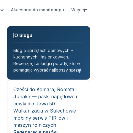
ów
Akcesoria do monitoringu
Więcej
O blogu
Blog o sprzętach domowych –
kuchennych i łazienkowych.
Recenzje, rankingi i porady, które
pomagają wybrać najlepszy sprzęt.
Części do Komara, Rometa i
Junaka — paski napędowe i
cewki dla Jawa 50
Wulkanizacja w Sulechowie —
mobilny serwis TIR-ów i
maszyn rolniczych
Regeneracja pasów