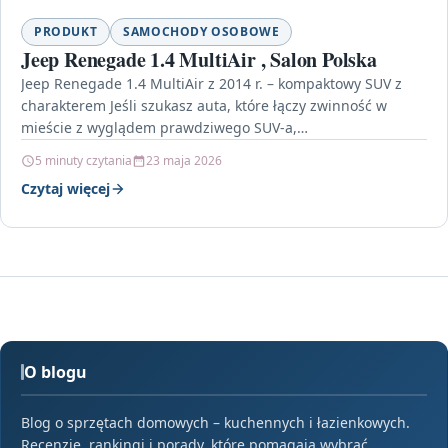
PRODUKT
SAMOCHODY OSOBOWE
Jeep Renegade 1.4 MultiAir , Salon Polska
Jeep Renegade 1.4 MultiAir z 2014 r. – kompaktowy SUV z
charakterem Jeśli szukasz auta, które łączy zwinność w
mieście z wyglądem prawdziwego SUV-a,…
5 minuty czytania
23 maja 2026
Czytaj więcej
O blogu
Blog o sprzętach domowych – kuchennych i łazienkowych.
Recenzje, rankingi i porady, które pomagają wybrać