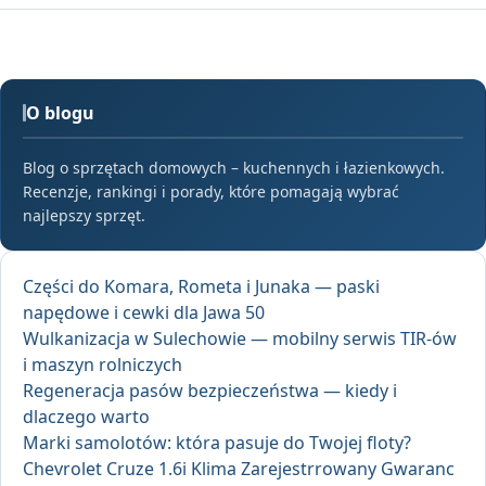
O blogu
Blog o sprzętach domowych – kuchennych i łazienkowych.
Recenzje, rankingi i porady, które pomagają wybrać
najlepszy sprzęt.
Części do Komara, Rometa i Junaka — paski
napędowe i cewki dla Jawa 50
Wulkanizacja w Sulechowie — mobilny serwis TIR-ów
i maszyn rolniczych
Regeneracja pasów bezpieczeństwa — kiedy i
dlaczego warto
Marki samolotów: która pasuje do Twojej floty?
Chevrolet Cruze 1.6i Klima Zarejestrrowany Gwaranc