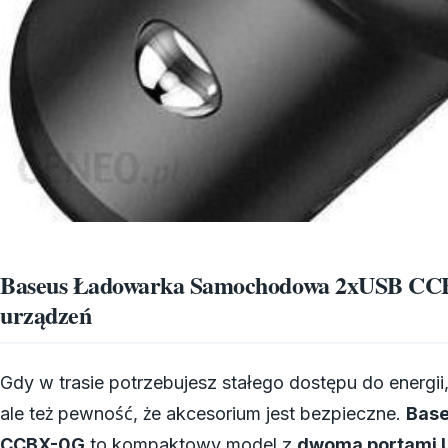
Baseus Ładowarka Samochodowa 2xUSB CCB
urządzeń
Gdy w trasie potrzebujesz stałego dostępu do energii,
ale też pewność, że akcesorium jest bezpieczne.
Bas
CCBX-0G
to kompaktowy model z
dwoma portami 