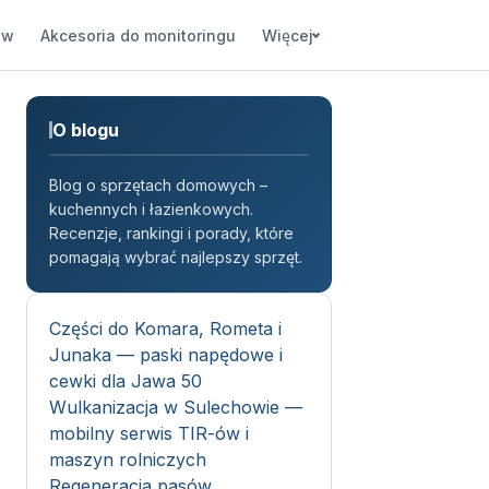
ów
Akcesoria do monitoringu
Więcej
O blogu
Blog o sprzętach domowych –
kuchennych i łazienkowych.
Recenzje, rankingi i porady, które
pomagają wybrać najlepszy sprzęt.
Części do Komara, Rometa i
Junaka — paski napędowe i
cewki dla Jawa 50
Wulkanizacja w Sulechowie —
mobilny serwis TIR-ów i
maszyn rolniczych
Regeneracja pasów