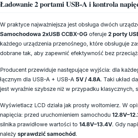
Ładowanie 2 portami USB-A i kontrola napię
W praktyce najważniejsza jest obsługa dwóch urządz
Samochodowa 2xUSB CCBX-0G
oferuje
2 porty US
każdego urządzenia przenośnego, które obsługuje zasi
dobrane tak, aby zapewnić efektywność bez przeciąż
Producent przewiduje następujące wyjścia: dla każd
łącznym dla USB-A + USB-A
5V / 4.8A
. Taki układ d
jest wyraźnie szybsze niż w przypadku klasycznych, s
Wyświetlacz LCD działa jak prosty woltomierz. W op
napięcia: przed uruchomieniem samochodu
12.8V–12
silnika prawidłowe wartości to
14.8V–13.4V
. Gdy nap
należy
sprawdzić samochód
.