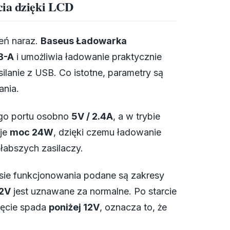
cia dzięki LCD
eń naraz.
Baseus Ładowarka
B-A
i umożliwia ładowanie praktycznie
lanie z USB. Co istotne, parametry są
ania.
ego portu osobno
5V / 2.4A
, a w trybie
aje
moc 24W
, dzięki czemu ładowanie
łabszych zasilaczy.
isie funkcjonowania podane są zakresy
.2V
jest uznawane za normalne. Po starcie
ięcie spada
poniżej 12V
, oznacza to, że