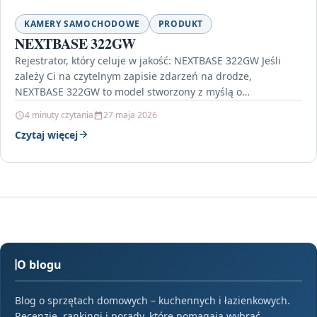
KAMERY SAMOCHODOWE
PRODUKT
NEXTBASE 322GW
Rejestrator, który celuje w jakość: NEXTBASE 322GW Jeśli
zależy Ci na czytelnym zapisie zdarzeń na drodze,
NEXTBASE 322GW to model stworzony z myślą o…
4 minuty czytania
27 maja 2026
Czytaj więcej
O blogu
Blog o sprzętach domowych – kuchennych i łazienkowych.
Recenzje, rankingi i porady, które pomagają wybrać