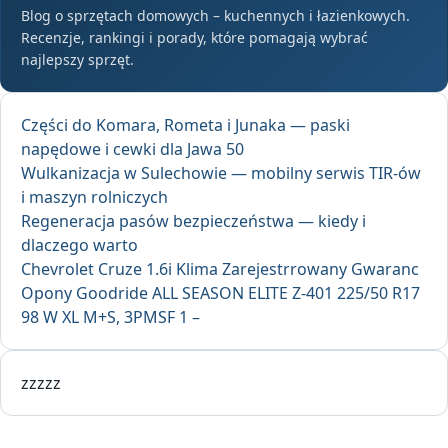
Blog o sprzętach domowych – kuchennych i łazienkowych.
Recenzje, rankingi i porady, które pomagają wybrać
najlepszy sprzęt.
Części do Komara, Rometa i Junaka — paski
napędowe i cewki dla Jawa 50
Wulkanizacja w Sulechowie — mobilny serwis TIR-ów
i maszyn rolniczych
Regeneracja pasów bezpieczeństwa — kiedy i
dlaczego warto
Chevrolet Cruze 1.6i Klima Zarejestrrowany Gwaranc
Opony Goodride ALL SEASON ELITE Z-401 225/50 R17
98 W XL M+S, 3PMSF 1 –
zzzzz