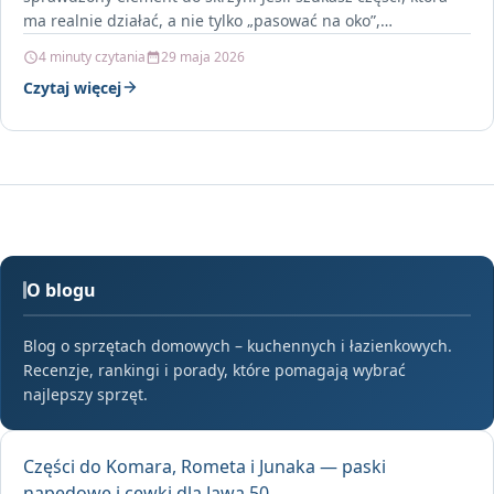
ma realnie działać, a nie tylko „pasować na oko”,…
4 minuty czytania
29 maja 2026
Czytaj więcej
O blogu
Blog o sprzętach domowych – kuchennych i łazienkowych.
Recenzje, rankingi i porady, które pomagają wybrać
najlepszy sprzęt.
Części do Komara, Rometa i Junaka — paski
napędowe i cewki dla Jawa 50