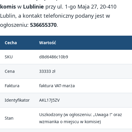
komis
w
Lublinie
przy ul. 1-go Maja 27, 20-410
Lublin, a kontakt telefoniczny podany jest w
ogłoszeniu:
536655370
.
Cecha
Wartość
SKU
d8d6486c10b9
Cena
33333 zł
Faktura
faktura VAT-marża
Identyfikator
AKL17J5ZV
Uszkodzony (w ogłoszeniu: „Uwaga !” oraz
Stan
wzmianka o miejscu w komisie)