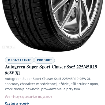
OPONY LETNIE
PRODUKT
Autogreen Super Sport Chaser Ssc5 225/45R19
96W Xl
Autogreen Super Sport Chaser Ssc5 225/45R19 96W XL –
sportowy charakter w codziennej jeździe Jeśli szukasz opon,
które dodają pewności prowadzenia, a przy tym…
4 minuty czytania
25 maja 2026
Czytaj więcej