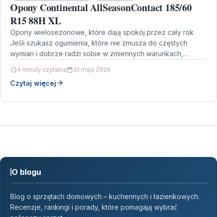
Opony Continental AllSeasonContact 185/60
R15 88H XL
Opony wielosezonowe, które dają spokój przez cały rok
Jeśli szukasz ogumienia, które nie zmusza do częstych
wymian i dobrze radzi sobie w zmiennych warunkach,…
4 minuty czytania
31 maja 2026
Czytaj więcej
O blogu
Blog o sprzętach domowych – kuchennych i łazienkowych.
Recenzje, rankingi i porady, które pomagają wybrać