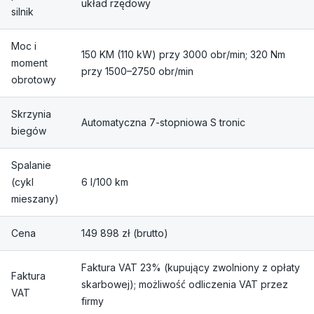
układ rzędowy
silnik
Moc i
150 KM (110 kW) przy 3000 obr/min; 320 Nm
moment
przy 1500–2750 obr/min
obrotowy
Skrzynia
Automatyczna 7-stopniowa S tronic
biegów
Spalanie
(cykl
6 l/100 km
mieszany)
Cena
149 898 zł (brutto)
Faktura VAT 23% (kupujący zwolniony z opłaty
Faktura
skarbowej); możliwość odliczenia VAT przez
VAT
firmy