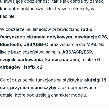
ułatwiające codzienność, takie jak centralny zamek,
komputer pokładowy i elektryczne elementy w
kabinie.
W obszarze multimediów przewidziano
radio
fabryczne z ekranem dotykowym
,
nawigację GPS
,
Bluetooth
,
USB/USB-C
oraz wsparcie dla
MP3
. Na
liście bezpieczeństwa są m.in.
ABS/ASR/ESP
,
czujniki parkowania
,
kamera cofania
, a także
6
airbagów
i
Isofix x 2
.
Całość uzupełnia funkcjonalna stylistyka:
alufelgi 18
cali
,
przyciemniane szyby
oraz dopracowane
detale, które podkreślają charakter modelu.