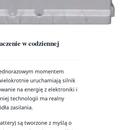
czenie w codziennej
ż jednorazowym momentem
ielokrotnie uruchamiają silnik
anie na energię z elektroniki i
iej technologii ma realny
ła zasilania.
ttery) są tworzone z myślą o