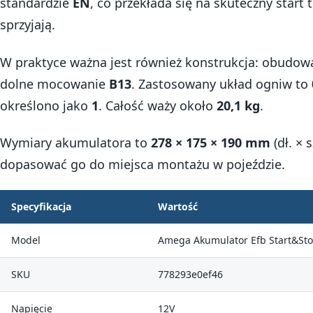
standardzie
EN
, co przekłada się na skuteczny start
sprzyjają.
W praktyce ważna jest również konstrukcja: obudow
dolne mocowanie
B13
. Zastosowany układ ogniw to
określono jako
1
. Całość waży około
20,1 kg
.
Wymiary akumulatora to
278 × 175 × 190 mm
(dł. × 
dopasować go do miejsca montażu w pojeździe.
Specyfikacja
Wartość
Model
Amega Akumulator Efb Start&St
SKU
778293e0ef46
Napięcie
12V