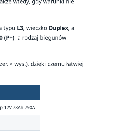
 także wtedy, gdy warunki nie
a typu
L3
, wieczko
Duplex
, a
0 (P+)
, a rodzaj biegunów
szer. × wys.), dzięki czemu łatwiej
op 12V 78Ah 790A