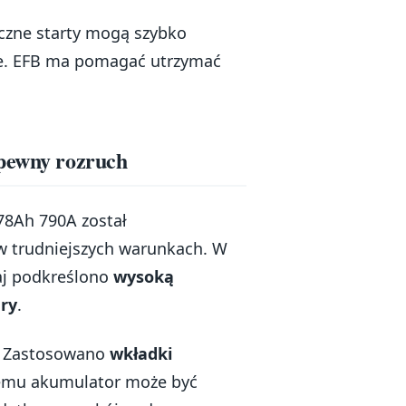
liczne starty mogą szybko
le. EFB ma pomagać utrzymać
 pewny rozruch
8Ah 790A został
 w trudniejszych warunkach. W
taj podkreślono
wysoką
ry
.
. Zastosowano
wkładki
czemu akumulator może być