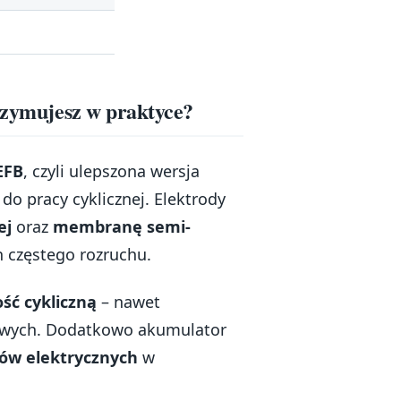
trzymujesz w praktyce?
EFB
, czyli ulepszona wersja
 pracy cyklicznej. Elektrody
ej
oraz
membranę semi-
h częstego rozruchu.
ść cykliczną
– nawet
owych. Dodatkowo akumulator
ów elektrycznych
w