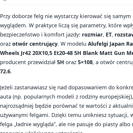
Przy doborze felg nie wystarczy kierować się samym
wyglądem. W praktyce liczą się parametry, które wp
bezpieczeństwo i komfort jazdy:
rozmiar
,
ET
,
rozsta
oraz
otwór centrujący
. W modelu
Alufelgi Japan Ra
Wheels Jr42 20X10,5 Et20-48 5H Blank Matt Gun M
producent przewidział
5H
oraz
5×108
, a otwór centru
72.6
.
Jeżeli zastanawiasz się nad dopasowaniem do konkr
auta (np. popularnych modeli z rodziny europejskiej)
najrozsądniej będzie porównać te wartości z aktualn
używanymi felgami. Dzięki temu unikniesz sytuacji, w
felga „ładnie wygląda”, ale nie pasuje do piasty albo 