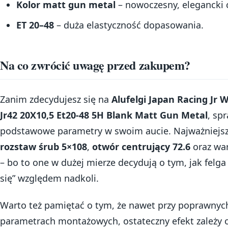
Kolor matt gun metal
– nowoczesny, elegancki c
ET 20–48
– duża elastyczność dopasowania.
Na co zwrócić uwagę przed zakupem?
Zanim zdecydujesz się na
Alufelgi Japan Racing Jr 
Jr42 20X10,5 Et20-48 5H Blank Matt Gun Metal
, sp
podstawowe parametry w swoim aucie. Najważniejsz
rozstaw śrub 5×108
,
otwór centrujący 72.6
oraz wa
– bo to one w dużej mierze decydują o tym, jak felga
się” względem nadkoli.
Warto też pamiętać o tym, że nawet przy poprawnyc
parametrach montażowych, ostateczny efekt zależy 