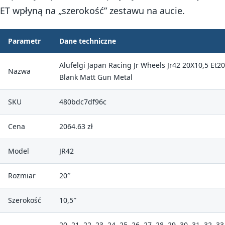
ET wpłyną na „szerokość” zestawu na aucie.
Parametr
Dane techniczne
Alufelgi Japan Racing Jr Wheels Jr42 20X10,5 Et2
Nazwa
Blank Matt Gun Metal
SKU
480bdc7df96c
Cena
2064.63 zł
Model
JR42
Rozmiar
20″
Szerokość
10,5″
20, 21, 22, 23, 24, 25, 26, 27, 28, 29, 30, 31, 32, 33