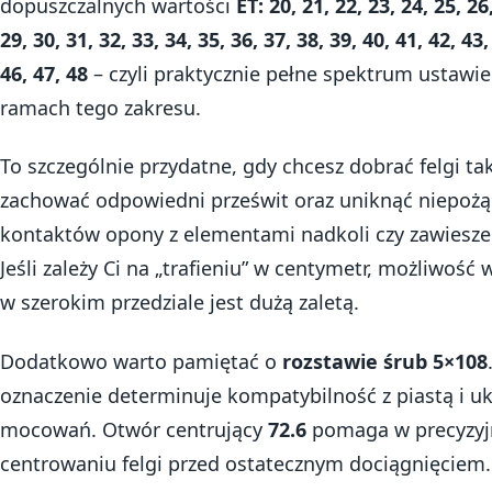
dopuszczalnych wartości
ET: 20, 21, 22, 23, 24, 25, 26
29, 30, 31, 32, 33, 34, 35, 36, 37, 38, 39, 40, 41, 42, 43,
46, 47, 48
– czyli praktycznie pełne spektrum ustawi
ramach tego zakresu.
To szczególnie przydatne, gdy chcesz dobrać felgi ta
zachować odpowiedni prześwit oraz uniknąć niepoż
kontaktów opony z elementami nadkoli czy zawiesz
Jeśli zależy Ci na „trafieniu” w centymetr, możliwość
w szerokim przedziale jest dużą zaletą.
Dodatkowo warto pamiętać o
rozstawie śrub 5×108
oznaczenie determinuje kompatybilność z piastą i 
mocowań. Otwór centrujący
72.6
pomaga w precyzy
centrowaniu felgi przed ostatecznym dociągnięciem.