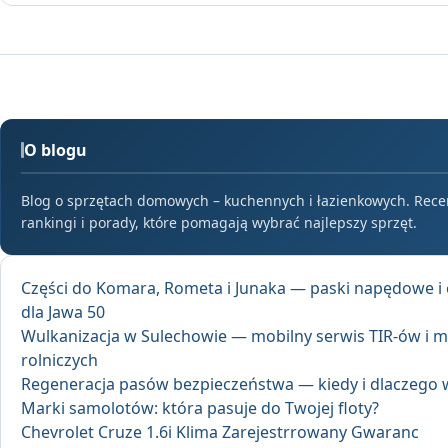
O blogu
Blog o sprzętach domowych – kuchennych i łazienkowych. Rece
rankingi i porady, które pomagają wybrać najlepszy sprzęt.
Części do Komara, Rometa i Junaka — paski napędowe i
dla Jawa 50
Wulkanizacja w Sulechowie — mobilny serwis TIR-ów i 
rolniczych
Regeneracja pasów bezpieczeństwa — kiedy i dlaczego 
Marki samolotów: która pasuje do Twojej floty?
Chevrolet Cruze 1.6i Klima Zarejestrrowany Gwaranc