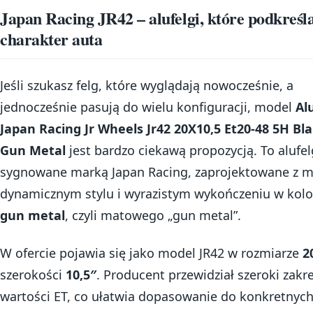
Japan Racing JR42 – alufelgi, które podkreśl
charakter auta
Jeśli szukasz felg, które wyglądają nowocześnie, a
jednocześnie pasują do wielu konfiguracji, model
Al
Japan Racing Jr Wheels Jr42 20X10,5 Et20-48 5H Bl
Gun Metal
jest bardzo ciekawą propozycją. To alufel
sygnowane marką Japan Racing, zaprojektowane z m
dynamicznym stylu i wyrazistym wykończeniu w kol
gun metal
, czyli matowego „gun metal”.
W ofercie pojawia się jako model JR42 w rozmiarze
2
szerokości
10,5″
. Producent przewidział szeroki zakr
wartości ET, co ułatwia dopasowanie do konkretnych