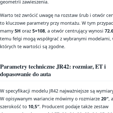
geometrii zawieszenia.
Warto też zwrócić uwagę na rozstaw śrub i otwór cen
to kluczowe parametry przy montażu. W tym przypa
mamy
5H
oraz
5×108
, a otwór centrujący wynosi
72.
temu felgi mogą współgrać z wybranymi modelami,
których te wartości są zgodne.
Parametry techniczne JR42: rozmiar, ET i
dopasowanie do auta
W specyfikacji modelu JR42 najważniejsze są wymiary
W opisywanym wariancie mówimy o rozmiarze
20″
, 
szerokość to
10,5″
. Producent podaje także zestaw