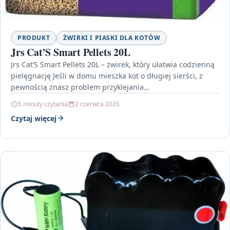
PRODUKT
ŻWIRKI I PIASKI DLA KOTÓW
Jrs Cat’S Smart Pellets 20L
Jrs Cat’S Smart Pellets 20L – żwirek, który ułatwia codzienną
pielęgnację Jeśli w domu mieszka kot o długiej sierści, z
pewnością znasz problem przyklejania…
5 minuty czytania
2 czerwca 2026
Czytaj więcej