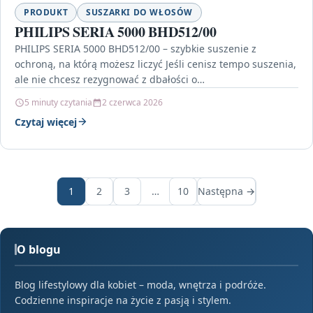
PRODUKT
SUSZARKI DO WŁOSÓW
PHILIPS SERIA 5000 BHD512/00
PHILIPS SERIA 5000 BHD512/00 – szybkie suszenie z
ochroną, na którą możesz liczyć Jeśli cenisz tempo suszenia,
ale nie chcesz rezygnować z dbałości o…
5 minuty czytania
2 czerwca 2026
Czytaj więcej
1
2
3
…
10
Następna →
O blogu
Blog lifestylowy dla kobiet – moda, wnętrza i podróże.
Codzienne inspiracje na życie z pasją i stylem.