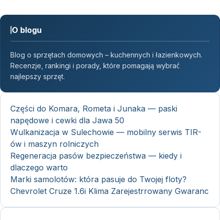
O blogu
Blog o sprzętach domowych – kuchennych i łazienkowych.
Recenzje, rankingi i porady, które pomagają wybrać
najlepszy sprzęt.
Części do Komara, Rometa i Junaka — paski
napędowe i cewki dla Jawa 50
Wulkanizacja w Sulechowie — mobilny serwis TIR-
ów i maszyn rolniczych
Regeneracja pasów bezpieczeństwa — kiedy i
dlaczego warto
Marki samolotów: która pasuje do Twojej floty?
Chevrolet Cruze 1.6i Klima Zarejestrrowany Gwaranc