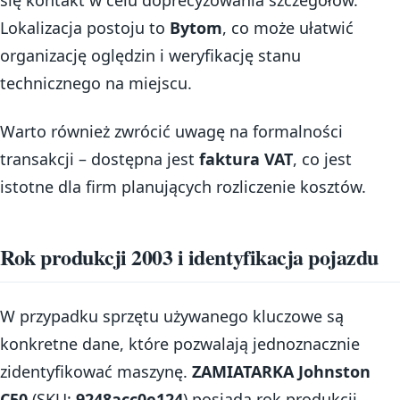
się kontakt w celu doprecyzowania szczegółów.
Lokalizacja postoju to
Bytom
, co może ułatwić
organizację oględzin i weryfikację stanu
technicznego na miejscu.
Warto również zwrócić uwagę na formalności
transakcji – dostępna jest
faktura VAT
, co jest
istotne dla firm planujących rozliczenie kosztów.
Rok produkcji 2003 i identyfikacja pojazdu
W przypadku sprzętu używanego kluczowe są
konkretne dane, które pozwalają jednoznacznie
zidentyfikować maszynę.
ZAMIATARKA Johnston
C50
(SKU:
9248acc0e124
) posiada rok produkcji