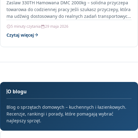
Zaslaw 330TH Hamowana DMC 2000kg – solidna przyczepa
towarowa do codziennej pracy Jeśli szukasz przyczepy, która
ma udźwig dostosowany do realnych zadań transportowych,
a…
5 minuty czytania
29 maja 2026
Czytaj więcej
O blogu
Blog o sprzętach domowych – kuchennych i łazienkowych.
Recenzje, rankingi i porady, które pomagają wybrać
najlepszy sprzęt.