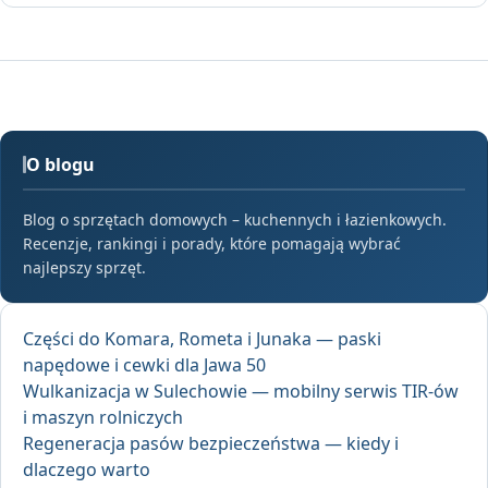
O blogu
Blog o sprzętach domowych – kuchennych i łazienkowych.
Recenzje, rankingi i porady, które pomagają wybrać
najlepszy sprzęt.
Części do Komara, Rometa i Junaka — paski
napędowe i cewki dla Jawa 50
Wulkanizacja w Sulechowie — mobilny serwis TIR-ów
i maszyn rolniczych
Regeneracja pasów bezpieczeństwa — kiedy i
dlaczego warto