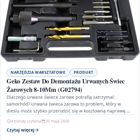
NARZĘDZIA WARSZTATOWE
PRODUKT
Geko Zestaw Do Demontażu Urwanych Świec
Żarowych 8-10Mm (G02794)
Dlaczego urwane świece żarowe potrafią zatrzymać
samochód? Urwana świeca żarowa to problem, który w
dieslu może szybko przerodzić się w kosztowną naprawę.
Jeśli gwint…
4 minuty czytania
30 maja 2026
Czytaj więcej