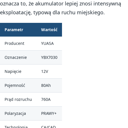
oznacza to, że akumulator lepiej znosi intensywną
eksploatację, typową dla ruchu miejskiego.
Parametr
Wartość
Producent
YUASA
Oznaczenie
YBX7030
Napięcie
12V
Pojemność
80Ah
Prąd rozruchu
760A
Polaryzacja
PRAWY+
Technologia
CA/CAD