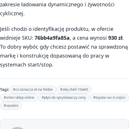
zakresie ładowania dynamicznego i żywotności
cyklicznej.
Jeśli chodzi o identyfikację produktu, w ofercie
widnieje SKU:
76bb4a9fa85a
, a cena wynosi
930 zł
.
To dobry wybór, gdy chcesz postawić na sprawdzoną
markę i konstrukcję dopasowaną do pracy w
systemach start/stop.
Tagi:
#co oznacza et na feldze
#olej shell 10w60
#orlen sklep online
#płyn do spryskiwaczy ceny
#toyota rav 4 części
#vaselini