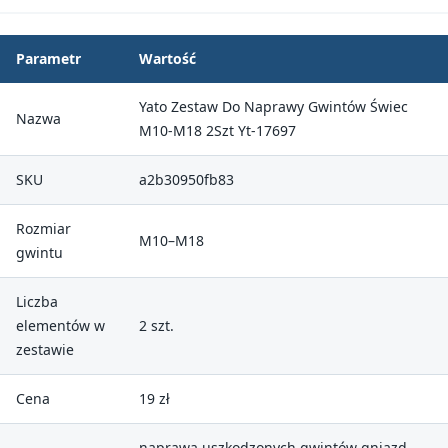
Parametr
Wartość
Yato Zestaw Do Naprawy Gwintów Świec
Nazwa
M10-M18 2Szt Yt-17697
SKU
a2b30950fb83
Rozmiar
M10–M18
gwintu
Liczba
elementów w
2 szt.
zestawie
Cena
19 zł
naprawa uszkodzonych gwintów gniazd