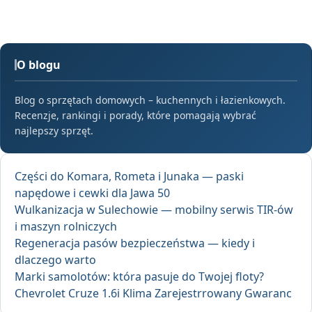
O blogu
Blog o sprzętach domowych – kuchennych i łazienkowych.
Recenzje, rankingi i porady, które pomagają wybrać
najlepszy sprzęt.
Części do Komara, Rometa i Junaka — paski
napędowe i cewki dla Jawa 50
Wulkanizacja w Sulechowie — mobilny serwis TIR-ów
i maszyn rolniczych
Regeneracja pasów bezpieczeństwa — kiedy i
dlaczego warto
Marki samolotów: która pasuje do Twojej floty?
Chevrolet Cruze 1.6i Klima Zarejestrrowany Gwaranc