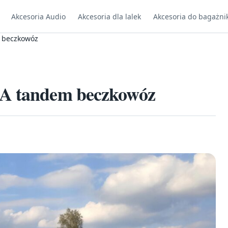
Akcesoria Audio
Akcesoria dla lalek
Akcesoria do bagażni
m beczkowóz
SA tandem beczkowóz