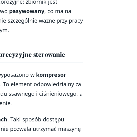
rozyjne: zbiornik jest
owo
pasywowany
, co ma na
nie szczególnie ważne przy pracy
nym.
precyzyjne sterowanie
 wyposażono w
kompresor
. To element odpowiedzialny za
adu ssawnego i ciśnieniowego, a
enie.
ach
. Taki sposób dostępu
eśnie pozwala utrzymać maszynę