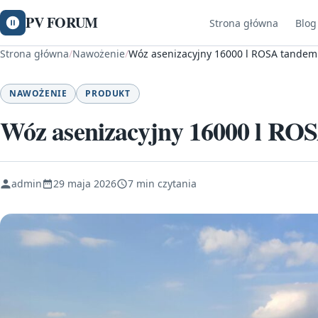
PV FORUM
Strona główna
Blog
Strona główna
/
Nawożenie
/
Wóz asenizacyjny 16000 l ROSA tande
NAWOŻENIE
PRODUKT
Wóz asenizacyjny 16000 l RO
admin
29 maja 2026
7 min czytania