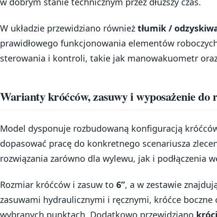
w dobrym stanie technicznym przez dłuższy czas.
W układzie przewidziano również
tłumik / odzyskiwa
prawidłowego funkcjonowania elementów roboczych
sterowania i kontroli, takie jak manowakuometr ora
Warianty króćców, zasuwy i wyposażenie do 
Model dysponuje rozbudowaną konfiguracją króćców
dopasować pracę do konkretnego scenariusza zleceni
rozwiązania zarówno dla wylewu, jak i podłączenia 
Rozmiar króćców i zasuw to
6”
, a w zestawie znajdują
zasuwami hydraulicznymi i ręcznymi, króćce boczne
wybranych punktach. Dodatkowo przewidziano
króc