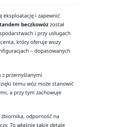
ą eksploatację i zapewnić
A tandem beczkowóz
został
spodarstwach i przy usługach
enta, który oferuje wozy
onfiguracjach – dopasowanych
a
z przemyślanymi
 Dzięki temu wóz może stanowić
ymi, a przy tym zachowuje
zbiornika, odporność na
czy. To właśnie takie detale