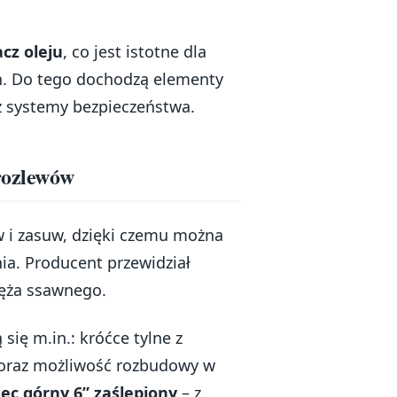
cz oleju
, co jest istotne dla
. Do tego dochodzą elementy
z systemy bezpieczeństwa.
rozlewów
 i zasuw, dzięki czemu można
a. Producent przewidział
węża ssawnego.
 się m.in.: króćce tylne z
 oraz możliwość rozbudowy w
iec górny 6” zaślepiony
– z