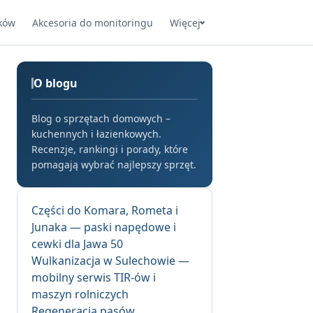
ków
Akcesoria do monitoringu
Więcej
O blogu
Blog o sprzętach domowych –
kuchennych i łazienkowych.
Recenzje, rankingi i porady, które
pomagają wybrać najlepszy sprzęt.
Części do Komara, Rometa i
Junaka — paski napędowe i
cewki dla Jawa 50
Wulkanizacja w Sulechowie —
mobilny serwis TIR-ów i
maszyn rolniczych
Regeneracja pasów