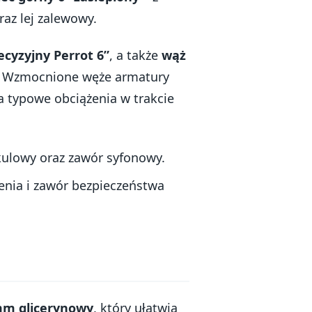
az lej zalewowy.
ecyzyjny Perrot 6”
, a także
wąż
. Wzmocnione węże armatury
a typowe obciążenia w trakcie
ulowy oraz zawór syfonowy.
enia i zawór bezpieczeństwa
m glicerynowy
, który ułatwia