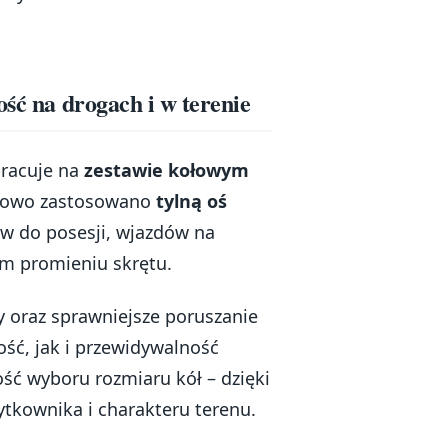
ość na drogach i w terenie
pracuje na
zestawie kołowym
kowo zastosowano
tylną oś
w do posesji, wjazdów na
ym promieniu skrętu.
y oraz sprawniejsze poruszanie
ość, jak i przewidywalność
ść wyboru rozmiaru kół – dzięki
kownika i charakteru terenu.