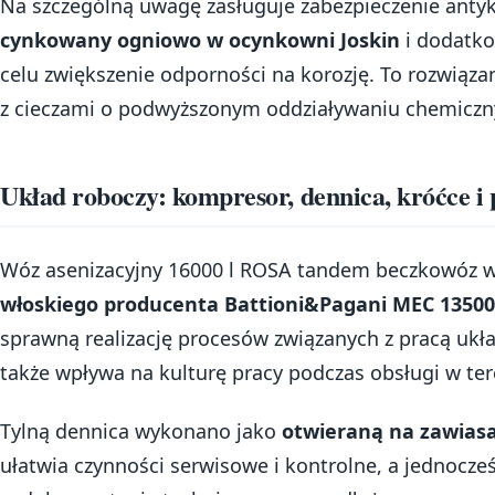
Na szczególną uwagę zasługuje zabezpieczenie antyko
cynkowany ogniowo w ocynkowni Joskin
i dodatk
celu zwiększenie odporności na korozję. To rozwiąza
z cieczami o podwyższonym oddziaływaniu chemicz
Układ roboczy: kompresor, dennica, króćce i 
Wóz asenizacyjny 16000 l ROSA tandem beczkowóz
włoskiego producenta Battioni&Pagani MEC 13500
sprawną realizację procesów związanych z pracą ukł
także wpływa na kulturę pracy podczas obsługi w ter
Tylną dennica wykonano jako
otwieraną na zawias
ułatwia czynności serwisowe i kontrolne, a jednocz