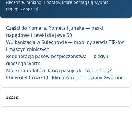
Recenzje, rankingi i porady, które pomagają wybrać
najlepszy sprzęt.
Części do Komara, Rometa i Junaka — paski
napędowe i cewki dla Jawa 50
Wulkanizacja w Sulechowie — mobilny serwis TIR-ów
i maszyn rolniczych
Regeneracja pasów bezpieczeństwa — kiedy i
dlaczego warto
Marki samolotów: która pasuje do Twojej floty?
Chevrolet Cruze 1.6i Klima Zarejestrrowany Gwaranc
zzzzz