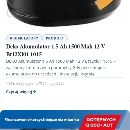
AKUMULATORY
PRODUKT
Deko Akumulator 1.5 Ah 1500 Mah 12 V
Bt12Xl01 1015
DEKO Akumulator 1.5 Ah 1500 Mah 12 V Bt12Xl01 1015 –
zasilanie, które trzyma parametry Gdy potrzebujesz
akumulatora do urządzeń i instalacji, liczy się…
4 minuty czytania
24 maja 2026
Czytaj więcej