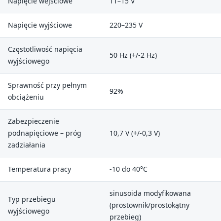
Napięcie wejściowe
11–15 V
Napięcie wyjściowe
220–235 V
Częstotliwość napięcia
50 Hz (+/-2 Hz)
wyjściowego
Sprawność przy pełnym
92%
obciążeniu
Zabezpieczenie
podnapięciowe – próg
10,7 V (+/-0,3 V)
zadziałania
Temperatura pracy
-10 do 40°C
sinusoida modyfikowana
Typ przebiegu
(prostownik/prostokątny
wyjściowego
przebieg)