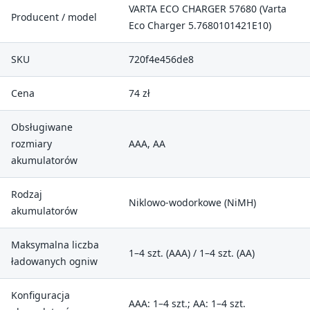
VARTA ECO CHARGER 57680 (Varta
Producent / model
Eco Charger 5.7680101421E10)
SKU
720f4e456de8
Cena
74 zł
Obsługiwane
rozmiary
AAA, AA
akumulatorów
Rodzaj
Niklowo-wodorkowe (NiMH)
akumulatorów
Maksymalna liczba
1–4 szt. (AAA) / 1–4 szt. (AA)
ładowanych ogniw
Konfiguracja
AAA: 1–4 szt.; AA: 1–4 szt.