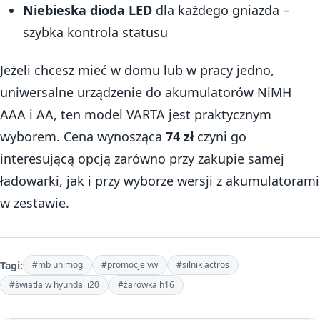
Niebieska dioda LED
dla każdego gniazda –
szybka kontrola statusu
Jeżeli chcesz mieć w domu lub w pracy jedno,
uniwersalne urządzenie do akumulatorów NiMH
AAA i AA, ten model VARTA jest praktycznym
wyborem. Cena wynosząca
74 zł
czyni go
interesującą opcją zarówno przy zakupie samej
ładowarki, jak i przy wyborze wersji z akumulatorami
w zestawie.
Tagi:
#mb unimog
#promocje vw
#silnik actros
#światła w hyundai i20
#żarówka h16