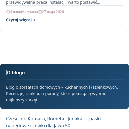
przewidywalna praca instalacji, warto postawić…
4 minuty czytania
27 maja 2026
Czytaj więcej
O blogu
Blog o sprzętach domowych – kuchennych i łazienkowych.
Recenzje, rankingi i porady, które pomagają wybrać
najlepszy sprzęt.
Części do Komara, Rometa i Junaka — paski
napędowe i cewki dla Jawa 50