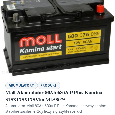
AKUMULATORY
PRODUKT
Moll Akumulator 80Ah 680A P Plus Kamina
315X175X175Mm Mk58075
Akumulator Moll 80Ah 680A P Plus Kamina – pewny zapłon i
stabilne zasilanie Gdy liczy się szybki rozruch i