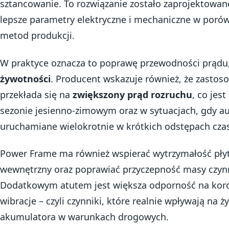
sztancowanie. To rozwiązanie zostało zaprojektowan
lepsze parametry elektryczne i mechaniczne w poró
metod produkcji.
W praktyce oznacza to poprawę przewodności prądu,
żywotności
. Producent wskazuje również, że zasto
przekłada się na
zwiększony prąd rozruchu
, co jes
sezonie jesienno-zimowym oraz w sytuacjach, gdy a
uruchamiane wielokrotnie w krótkich odstępach cza
Power Frame ma również wspierać wytrzymałość płyt
wewnętrzny oraz poprawiać przyczepność masy czynn
Dodatkowym atutem jest większa odporność na korozj
wibracje – czyli czynniki, które realnie wpływają na 
akumulatora w warunkach drogowych.