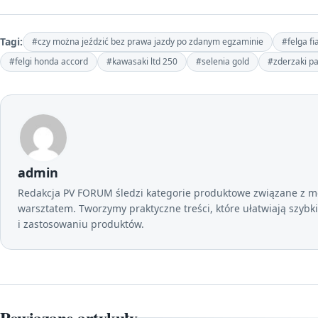
Tagi:
#czy można jeździć bez prawa jazdy po zdanym egzaminie
#felga fi
#felgi honda accord
#kawasaki ltd 250
#selenia gold
#zderzaki pa
admin
Redakcja PV FORUM śledzi kategorie produktowe związane z mot
warsztatem. Tworzymy praktyczne treści, które ułatwiają szybk
i zastosowaniu produktów.
Powiązane artykuły