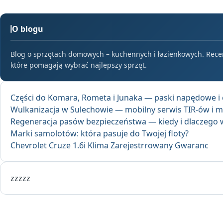
O blogu
Blog o sprzętach domowych – kuchennych i łazienkowych. Recenz
które pomagają wybrać najlepszy sprzęt.
Części do Komara, Rometa i Junaka — paski napędowe i 
Wulkanizacja w Sulechowie — mobilny serwis TIR-ów i m
Regeneracja pasów bezpieczeństwa — kiedy i dlaczego 
Marki samolotów: która pasuje do Twojej floty?
Chevrolet Cruze 1.6i Klima Zarejestrrowany Gwaranc
zzzzz