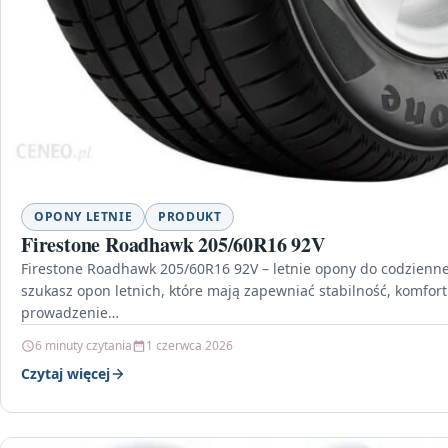
OPONY LETNIE
PRODUKT
Firestone Roadhawk 205/60R16 92V
Firestone Roadhawk 205/60R16 92V – letnie opony do codziennej j
szukasz opon letnich, które mają zapewniać stabilność, komfor
prowadzenie…
6 minuty czytania
1 czerwca 2026
Czytaj więcej