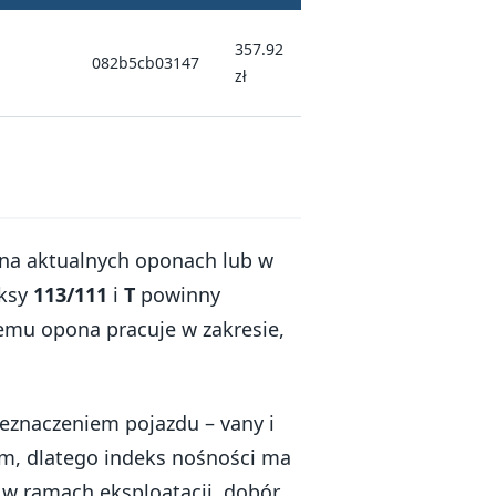
357.92
082b5cb03147
zł
a na aktualnych oponach lub w
eksy
113/111
i
T
powinny
mu opona pracuje w zakresie,
eznaczeniem pojazdu – vany i
em, dlatego indeks nośności ma
 w ramach eksploatacji, dobór