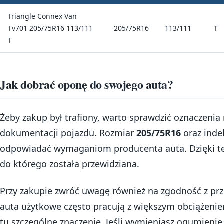
Triangle Connex Van
Tv701 205/75R16 113/111
205/75R16
113/111
T
T
Jak dobrać oponę do swojego auta?
Żeby zakup był trafiony, warto sprawdzić oznaczeni
dokumentacji pojazdu. Rozmiar
205/75R16
oraz ind
odpowiadać wymaganiom producenta auta. Dzięki te
do którego została przewidziana.
Przy zakupie zwróć uwagę również na zgodność z prz
auta użytkowe często pracują z większym obciążeni
tu szczególne znaczenie. Jeśli wymieniasz ogumienie