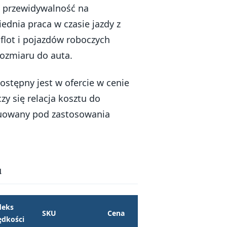
k przewidywalność na
ednia praca w czasie jazdy z
flot i pojazdów roboczych
ozmiaru do auta.
dostępny jest w ofercie w cenie
zy się relacja kosztu do
truowany pod zastosowania
u
deks
SKU
Cena
ędkości