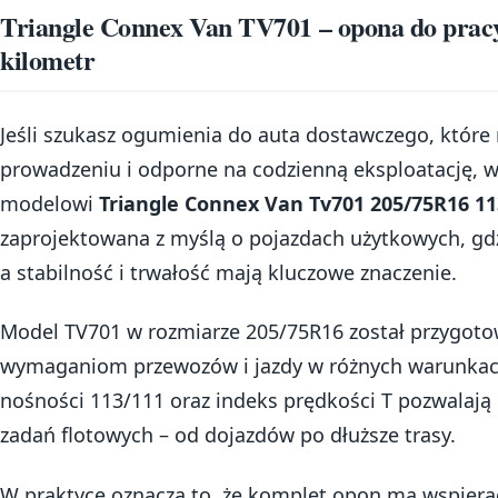
Triangle Connex Van TV701 – opona do pracy,
kilometr
Jeśli szukasz ogumienia do auta dostawczego, któr
prowadzeniu i odporne na codzienną eksploatację, war
modelowi
Triangle Connex Van Tv701 205/75R16 11
zaprojektowana z myślą o pojazdach użytkowych, gdz
a stabilność i trwałość mają kluczowe znaczenie.
Model TV701 w rozmiarze 205/75R16 został przygoto
wymaganiom przewozów i jazdy w różnych warunkac
nośności 113/111 oraz indeks prędkości T pozwalaj
zadań flotowych – od dojazdów po dłuższe trasy.
W praktyce oznacza to, że komplet opon ma wspierać