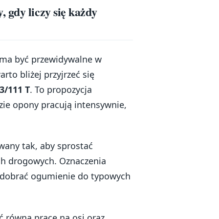
 gdy liczy się każdy
e ma być przewidywalne w
to bliżej przyjrzeć się
3/111 T
. To propozycja
ie opony pracują intensywnie,
wany tak, aby sprostać
h drogowych. Oznaczenia
ą dobrać ogumienie do typowych
 równą pracę na osi oraz