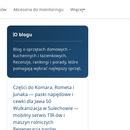
ków
Akcesoria do monitoringu
Więcej
O blogu
Blog o sprzętach domowych –
kuchennych i łazienkowych.
Recenzje, rankingi i porady, które
pomagają wybrać najlepszy sprzęt.
Części do Komara, Rometa i
Junaka — paski napędowe i
cewki dla Jawa 50
Wulkanizacja w Sulechowie —
mobilny serwis TIR-ów i
maszyn rolniczych
Regeneracja pasów