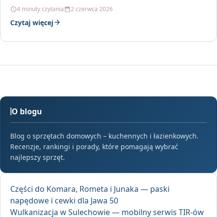
4 minuty czytania
2 czerwca 2026
Czytaj więcej
O blogu
Blog o sprzętach domowych – kuchennych i łazienkowych.
Recenzje, rankingi i porady, które pomagają wybrać
najlepszy sprzęt.
Części do Komara, Rometa i Junaka — paski
napędowe i cewki dla Jawa 50
Wulkanizacja w Sulechowie — mobilny serwis TIR-ów