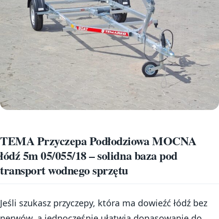
TEMA Przyczepa Podłodziowa MOCNA
łódź 5m 05/055/18 – solidna baza pod
transport wodnego sprzętu
Jeśli szukasz przyczepy, która ma dowieźć łódź bez
nerwów, a jednocześnie ułatwia dopasowanie do