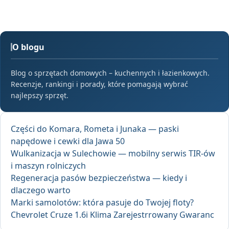
O blogu
Blog o sprzętach domowych – kuchennych i łazienkowych.
Recenzje, rankingi i porady, które pomagają wybrać
najlepszy sprzęt.
Części do Komara, Rometa i Junaka — paski
napędowe i cewki dla Jawa 50
Wulkanizacja w Sulechowie — mobilny serwis TIR-ów
i maszyn rolniczych
Regeneracja pasów bezpieczeństwa — kiedy i
dlaczego warto
Marki samolotów: która pasuje do Twojej floty?
Chevrolet Cruze 1.6i Klima Zarejestrrowany Gwaranc