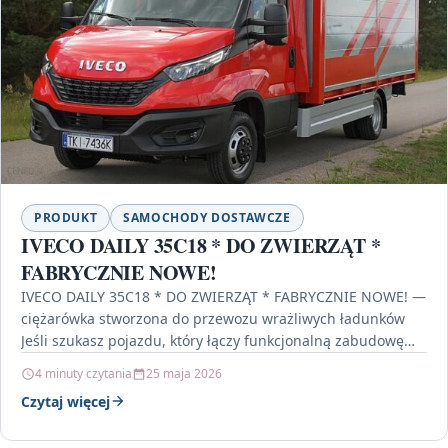
PRODUKT
SAMOCHODY DOSTAWCZE
IVECO DAILY 35C18 * DO ZWIERZĄT *
FABRYCZNIE NOWE!
IVECO DAILY 35C18 * DO ZWIERZĄT * FABRYCZNIE NOWE! —
ciężarówka stworzona do przewozu wrażliwych ładunków
Jeśli szukasz pojazdu, który łączy funkcjonalną zabudowę
do…
4 minuty czytania
25 maja 2026
Czytaj więcej