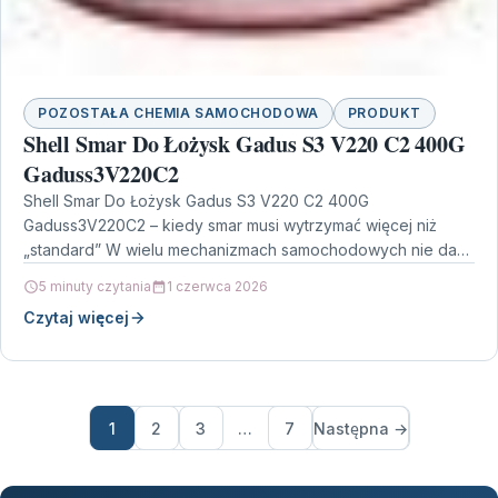
POZOSTAŁA CHEMIA SAMOCHODOWA
PRODUKT
Shell Smar Do Łożysk Gadus S3 V220 C2 400G
Gaduss3V220C2
Shell Smar Do Łożysk Gadus S3 V220 C2 400G
Gaduss3V220C2 – kiedy smar musi wytrzymać więcej niż
„standard” W wielu mechanizmach samochodowych nie da…
5 minuty czytania
1 czerwca 2026
Czytaj więcej
1
2
3
…
7
Następna →