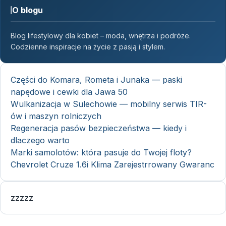
O blogu
Blog lifestylowy dla kobiet – moda, wnętrza i podróże.
Codzienne inspiracje na życie z pasją i stylem.
Części do Komara, Rometa i Junaka — paski
napędowe i cewki dla Jawa 50
Wulkanizacja w Sulechowie — mobilny serwis TIR-
ów i maszyn rolniczych
Regeneracja pasów bezpieczeństwa — kiedy i
dlaczego warto
Marki samolotów: która pasuje do Twojej floty?
Chevrolet Cruze 1.6i Klima Zarejestrrowany Gwaranc
zzzzz