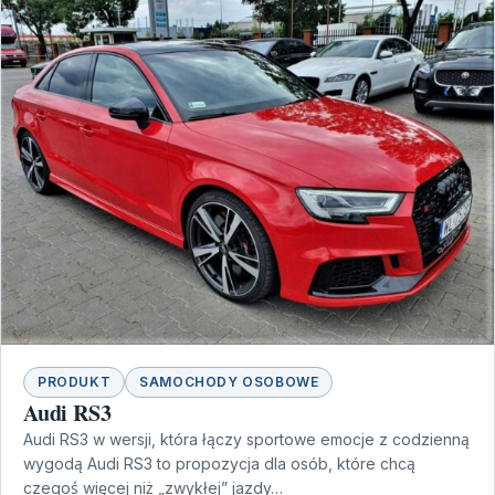
PRODUKT
SAMOCHODY OSOBOWE
Audi RS3
Audi RS3 w wersji, która łączy sportowe emocje z codzienną
wygodą Audi RS3 to propozycja dla osób, które chcą
czegoś więcej niż „zwykłej” jazdy…