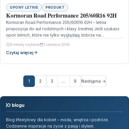
OPONY LETNIE
PRODUKT
Kormoran Road Performance 205/60R16 92H
Kormoran Road Performance 205/60R16 92H – letnia
propozycja do aut rodzinnych i klasy średniej Jeśli szukasz
opon letnich, które nie tylko wyglądają dobrze na…
6 minuty czytania
1 czerwca 2026
Czytaj więcej
1
2
3
…
9
Następna →
O blogu
Blog lifestylowy dla kobiet – moda, wnętrza i podróże.
Codzienne inspiracje na życie z pasją i stylem.