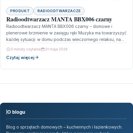
PRODUKT
RADIOODTWARZACZE
Radioodtwarzacz MANTA BBX006 czarny
Radioodtwarzacz MANTA BBX006 czarny – domowe i
plenerowe brzmienie w zasięgu ręki Muzyka ma towarzyszyć
każdej sytuacji: w domu podczas wieczornego relaksu, na
działce,…
3 minuty czytania
31 maja 2026
Czytaj więcej
O blogu
Blog o sprzętach domowych – kuchennych i łazienkowych.