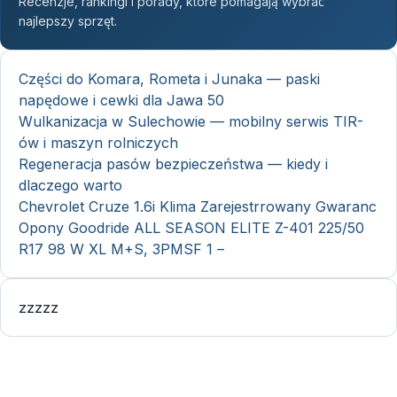
Recenzje, rankingi i porady, które pomagają wybrać
najlepszy sprzęt.
Części do Komara, Rometa i Junaka — paski
napędowe i cewki dla Jawa 50
Wulkanizacja w Sulechowie — mobilny serwis TIR-
ów i maszyn rolniczych
Regeneracja pasów bezpieczeństwa — kiedy i
dlaczego warto
Chevrolet Cruze 1.6i Klima Zarejestrrowany Gwaranc
Opony Goodride ALL SEASON ELITE Z-401 225/50
R17 98 W XL M+S, 3PMSF 1 –
zzzzz