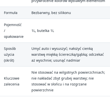
przywrócenie kolorów wyblakłym elementom
Formuła
Bezbarwny, bez silikonu
Pojemność
/
1L, butelka 1L
opakowanie
Sposób
Umyć auto i wysuszyć; nałożyć cienką
użycia
warstwę miękką ściereczką/gąbką; odczekać
(skrót)
aż wyschnie; usunąć nadmiar
Nie stosować na wilgotnych powierzchniach;
Kluczowe
nie nakładać zbyt grubej warstwy; nie
zalecenia
stosować w słońcu i na rozgrzane
powierzchnie