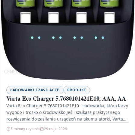
ŁADOWARKI I ZASILACZE
PRODUKT
Varta Eco Charger 5.7680101421E10, AAA, AA
Varta Eco Charger 5.7680101421E10 – ładowarka, która łączy
wygodę i troskę o środowisko Jeśli szukasz praktycznego
rozwiązania do zasilania urządzeń na akumulatorki, Varta
Eco…
5 minuty czytania
29 maja 2026