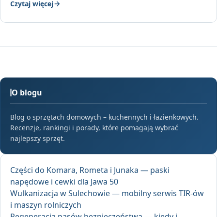
Czytaj więcej
O blogu
Blog o sprzętach domowych – kuchennych i łazienkowych.
Recenzje, rankingi i porady, które pomagają wybrać
najlepszy sprzęt.
Części do Komara, Rometa i Junaka — paski
napędowe i cewki dla Jawa 50
Wulkanizacja w Sulechowie — mobilny serwis TIR-ów
i maszyn rolniczych
Regeneracja pasów bezpieczeństwa — kiedy i