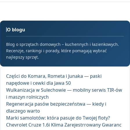
O blogu
Blog o sprzętach domowych – kuchennych i łazienkowych.
Recenzje, rankingi i porady, które pomagają wybrać
najlepszy sprzęt.
Części do Komara, Rometa i Junaka — paski
napędowe i cewki dla Jawa 50
Wulkanizacja w Sulechowie — mobilny serwis TIR-ów
i maszyn rolniczych
Regeneracja pasów bezpieczeństwa — kiedy i
dlaczego warto
Marki samolotów: która pasuje do Twojej floty?
Chevrolet Cruze 1.6i Klima Zarejestrrowany Gwaranc