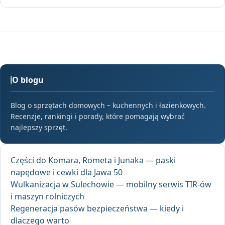
O blogu
Blog o sprzętach domowych – kuchennych i łazienkowych.
Recenzje, rankingi i porady, które pomagają wybrać
najlepszy sprzęt.
Części do Komara, Rometa i Junaka — paski
napędowe i cewki dla Jawa 50
Wulkanizacja w Sulechowie — mobilny serwis TIR-ów
i maszyn rolniczych
Regeneracja pasów bezpieczeństwa — kiedy i
dlaczego warto