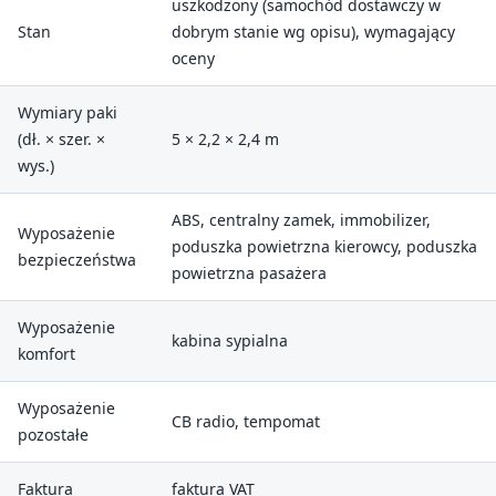
uszkodzony (samochód dostawczy w
Stan
dobrym stanie wg opisu), wymagający
oceny
Wymiary paki
(dł. × szer. ×
5 × 2,2 × 2,4 m
wys.)
ABS, centralny zamek, immobilizer,
Wyposażenie
poduszka powietrzna kierowcy, poduszka
bezpieczeństwa
powietrzna pasażera
Wyposażenie
kabina sypialna
komfort
Wyposażenie
CB radio, tempomat
pozostałe
Faktura
faktura VAT