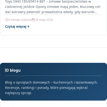
Toyo S943 185/65R14 86T – zimowe bezpieczeństwo w
codziennej jeździe Opony zimowe mają jeden, kluczowy cel:
dać kierowcy pewność prowadzenia wtedy, gdy warunki
potrafią…
5 minuty czytania
26 maja 2026
Czytaj więcej
O blogu
Blog o sprzętach domowych – kuchennych i łazienkowych.
Recenzje, rankingi i porady, które pomagają wybrać
najlepszy sprzęt.