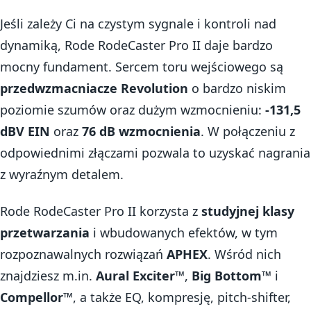
Jeśli zależy Ci na czystym sygnale i kontroli nad
dynamiką, Rode RodeCaster Pro II daje bardzo
mocny fundament. Sercem toru wejściowego są
przedwzmacniacze Revolution
o bardzo niskim
poziomie szumów oraz dużym wzmocnieniu:
-131,5
dBV EIN
oraz
76 dB wzmocnienia
. W połączeniu z
odpowiednimi złączami pozwala to uzyskać nagrania
z wyraźnym detalem.
Rode RodeCaster Pro II korzysta z
studyjnej klasy
przetwarzania
i wbudowanych efektów, w tym
rozpoznawalnych rozwiązań
APHEX
. Wśród nich
znajdziesz m.in.
Aural Exciter™
,
Big Bottom™
i
Compellor™
, a także EQ, kompresję, pitch-shifter,