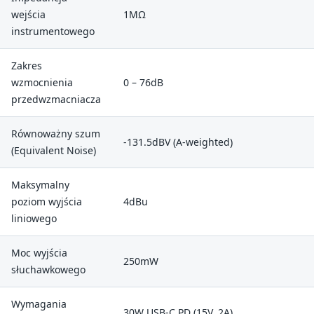
wejścia
1MΩ
instrumentowego
Zakres
wzmocnienia
0 – 76dB
przedwzmacniacza
Równoważny szum
-131.5dBV (A-weighted)
(Equivalent Noise)
Maksymalny
poziom wyjścia
4dBu
liniowego
Moc wyjścia
250mW
słuchawkowego
Wymagania
30W USB-C PD (15V, 2A)