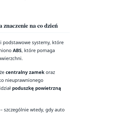
a znaczenie na co dzień
ć i podstawowe systemy, które
dniono
ABS
, które pomaga
wierzchni.
kże
centralny zamek
oraz
zyko nieuprawnionego
idział
poduszkę powietrzną
 – szczególnie wtedy, gdy auto