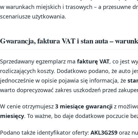
w warunkach miejskich i trasowych – a przesuwne dr
scenariusze użytkowania.
Gwarancja, faktura VAT i stan auta – warun
Sprzedawany egzemplarz ma
fakturę VAT
, co jest w
rozliczających koszty. Dodatkowo podano, że auto je
jednocześnie w opisie pojawia się informacja, że
sta
warto doprecyzować zakres uszkodzeń przed zakupem
W cenie otrzymujesz
3 miesiące gwarancji
z możliwo
miesięcy
. To ważne, bo daje dodatkowe poczucie bez
Podano także identyfikator oferty:
AKL3G2S9
oraz n