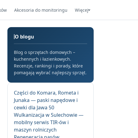
ków
Akcesoria do monitoringu
Więcej
O blogu
Blog o sprzętach domowych –
kuchennych i łazienkowych.
Recenzje, rankingi i porady, które
pomagają wybrać najlepszy sprzęt.
Części do Komara, Rometa i
Junaka — paski napędowe i
cewki dla Jawa 50
Wulkanizacja w Sulechowie —
mobilny serwis TIR-ów i
maszyn rolniczych
Regeneracja pasów