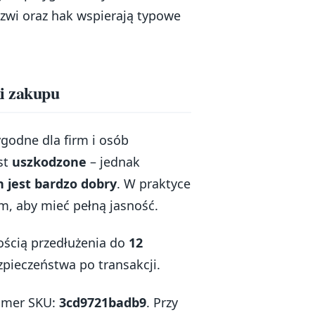
zwi oraz hak wspierają typowe
ki zakupu
ygodne dla firm i osób
st
uszkodzone
– jednak
n jest bardzo dobry
. W praktyce
, aby mieć pełną jasność.
ścią przedłużenia do
12
pieczeństwa po transakcji.
umer SKU:
3cd9721badb9
. Przy