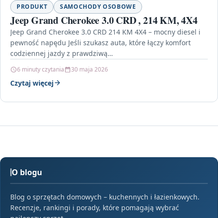
PRODUKT
SAMOCHODY OSOBOWE
Jeep Grand Cherokee 3.0 CRD , 214 KM, 4X4
Jeep Grand Cherokee 3.0 CRD 214 KM 4X4 – mocny diesel i
pewność napędu Jeśli szukasz auta, które łączy komfort
codziennej jazdy z prawdziwą…
6 minuty czytania
30 maja 2026
Czytaj więcej
O blogu
Blog o sprzętach domowych – kuchennych i łazienkowych.
Recenzje, rankingi i porady, które pomagają wybrać