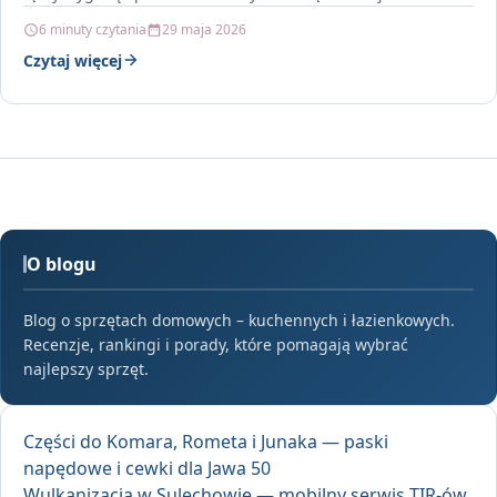
6 minuty czytania
29 maja 2026
Czytaj więcej
O blogu
Blog o sprzętach domowych – kuchennych i łazienkowych.
Recenzje, rankingi i porady, które pomagają wybrać
najlepszy sprzęt.
Części do Komara, Rometa i Junaka — paski
napędowe i cewki dla Jawa 50
Wulkanizacja w Sulechowie — mobilny serwis TIR-ów