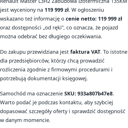
Renault Master L3H2 Zabudowa Izotermiczna 135KM
jest wyceniony na
119 999 zł
. W ogłoszeniu
wskazano też informację o
cenie netto: 119 999 zł
oraz dostępności „od ręki”, co oznacza, że pojazd
można odebrać bez długiego oczekiwania.
Do zakupu przewidziana jest
faktura VAT
. To istotne
dla przedsiębiorców, którzy chcą prowadzić
rozliczenia zgodnie z firmowymi procedurami i
potrzebują dokumentacji księgowej.
Samochód ma oznaczenie
SKU: 933a807b47e8
.
Warto podać je podczas kontaktu, aby szybciej
dopasować szczegóły oferty i sprawdzić dostępność
w danym momencie.