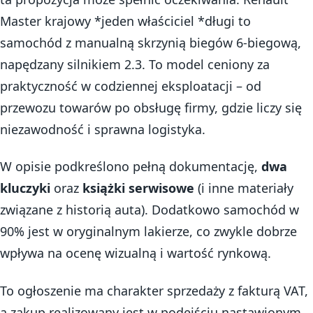
Master krajowy *jeden właściciel *długi to
samochód z manualną skrzynią biegów 6-biegową,
napędzany silnikiem 2.3. To model ceniony za
praktyczność w codziennej eksploatacji – od
przewozu towarów po obsługę firmy, gdzie liczy się
niezawodność i sprawna logistyka.
W opisie podkreślono pełną dokumentację,
dwa
kluczyki
oraz
książki serwisowe
(i inne materiały
związane z historią auta). Dodatkowo samochód w
90% jest w oryginalnym lakierze, co zwykle dobrze
wpływa na ocenę wizualną i wartość rynkową.
To ogłoszenie ma charakter sprzedaży z fakturą VAT,
a zakup realizowany jest w podejściu nastawionym