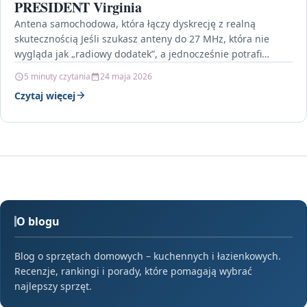
PRESIDENT Virginia
Antena samochodowa, która łączy dyskrecję z realną
skutecznością Jeśli szukasz anteny do 27 MHz, która nie
wygląda jak „radiowy dodatek”, a jednocześnie potrafi
pracować…
5 minuty czytania
24 maja 2026
Czytaj więcej
O blogu
Blog o sprzętach domowych – kuchennych i łazienkowych.
Recenzje, rankingi i porady, które pomagają wybrać
najlepszy sprzęt.