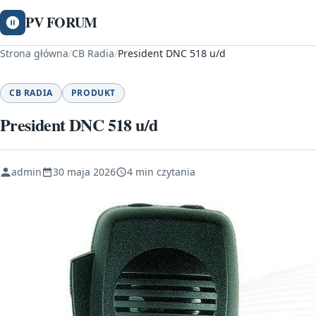
PV FORUM
Strona główna
/
CB Radia
/
President DNC 518 u/d
CB RADIA
PRODUKT
President DNC 518 u/d
admin
30 maja 2026
4 min czytania