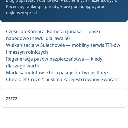
Blog o sprzętach domowych – kuchennych i łazienkowych.
Recenzje, rankingi i porady, które pomagają wybrać
najlepszy sprzęt.
Części do Komara, Rometa i Junaka — paski
napędowe i cewki dla Jawa 50
Wulkanizacja w Sulechowie — mobilny serwis TIR-ów
i maszyn rolniczych
Regeneracja pasów bezpieczeństwa — kiedy i
dlaczego warto
Marki samolotów: która pasuje do Twojej floty?
Chevrolet Cruze 1.6i Klima Zarejestrrowany Gwaranc
zzzzz