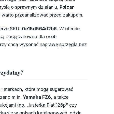
myślą o sprawnym działaniu,
Polcar
rą warto przeanalizować przed zakupem.
merze SKU:
0e15d564d2b6
. W ofercie
jącą opcją zarówno dla osób
którzy chcą wykonać naprawę sprzęgła bez
rzydatny?
h i markach, które mogą sugerować
zano m.in.
Yamaha FZ6
, a także
kcjami (np. „lusterka Fiat 126p” czy
ka się w opisach katalogowych, gdzie