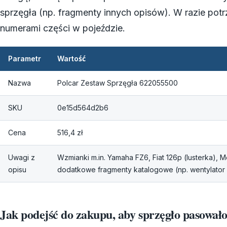
sprzęgła (np. fragmenty innych opisów). W razie po
numerami części w pojeździe.
Parametr
Wartość
Nazwa
Polcar Zestaw Sprzęgła 622055500
SKU
0e15d564d2b6
Cena
516,4 zł
Uwagi z
Wzmianki m.in. Yamaha FZ6, Fiat 126p (lusterka), 
opisu
dodatkowe fragmenty katalogowe (np. wentylator 
Jak podejść do zakupu, aby sprzęgło pasował