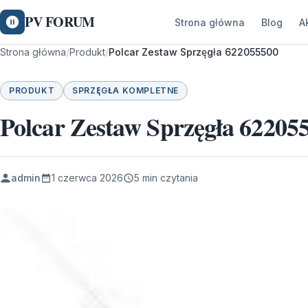
PV FORUM
Strona główna
Blog
A
Strona główna
/
Produkt
/
Polcar Zestaw Sprzęgła 622055500
PRODUKT
SPRZĘGŁA KOMPLETNE
Polcar Zestaw Sprzęgła 62205
admin
1 czerwca 2026
5 min czytania