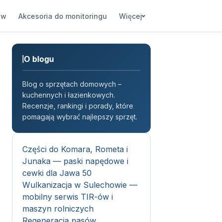
ów
Akcesoria do monitoringu
Więcej
O blogu
Blog o sprzętach domowych –
kuchennych i łazienkowych.
Recenzje, rankingi i porady, które
pomagają wybrać najlepszy sprzęt.
Części do Komara, Rometa i
Junaka — paski napędowe i
cewki dla Jawa 50
Wulkanizacja w Sulechowie —
mobilny serwis TIR-ów i
maszyn rolniczych
Regeneracja pasów