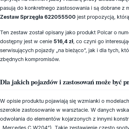
pasują do konkretnego zastosowania i są dobrane z 
Zestaw Sprzęgła 622055500
jest propozycją, któ
Ten zestaw został opisany jako produkt Polcar o nu
dostępny jest w cenie
516,4 zł
, co czyni go interesu
serwisujących pojazdy „na bieżąco”, jak i dla tych, 
zbędnych kompromisów.
Dla jakich pojazdów i zastosowań może być p
W opisie produktu pojawiają się wzmianki o modelac
szerokie zastosowanie w warsztacie. W danych wska
odwołania do elementów kojarzonych z innymi konstru
„Mercedes C W204”). Takie zestawienie często spoty