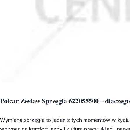
Polcar Zestaw Sprzęgła 622055500 – dlaczego
Wymiana sprzęgła to jeden z tych momentów w życiu 
wpłynąć na komfort jazdy i kulturę pracy układu napę