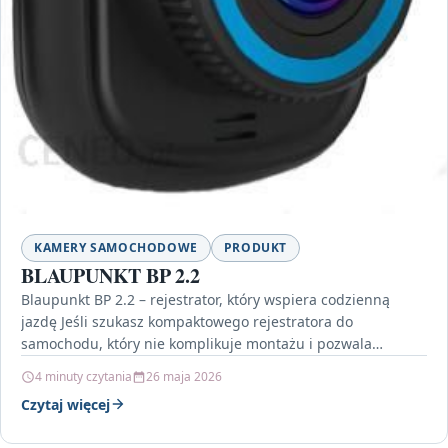
KAMERY SAMOCHODOWE
PRODUKT
BLAUPUNKT BP 2.2
Blaupunkt BP 2.2 – rejestrator, który wspiera codzienną
jazdę Jeśli szukasz kompaktowego rejestratora do
samochodu, który nie komplikuje montażu i pozwala
rejestrować trasę w…
4 minuty czytania
26 maja 2026
Czytaj więcej