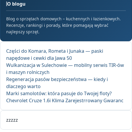
O blogu
Blog o sprzętach domowych – kuchennych i łazienkowych.
Recenzje, rankingi i porady, które pomagają wybrać
najlepszy sprzęt.
Części do Komara, Rometa i Junaka — paski
napędowe i cewki dla Jawa 50
Wulkanizacja w Sulechowie — mobilny serwis TIR-ów
i maszyn rolniczych
Regeneracja pasów bezpieczeństwa — kiedy i
dlaczego warto
Marki samolotów: która pasuje do Twojej floty?
Chevrolet Cruze 1.6i Klima Zarejestrrowany Gwaranc
zzzzz