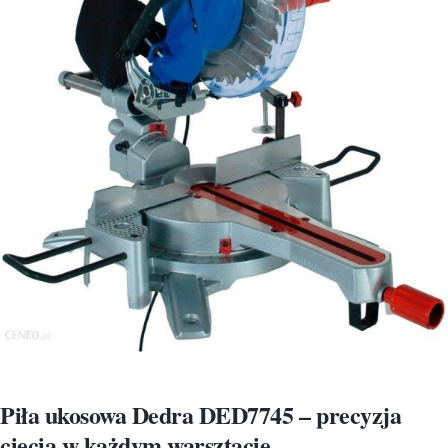
Piła ukosowa Dedra DED7745 – precyzja
cięcia w każdym warsztacie