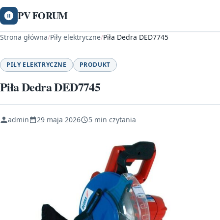
PV FORUM
Strona główna
/
Piły elektryczne
/
Piła Dedra DED7745
PIŁY ELEKTRYCZNE
PRODUKT
Piła Dedra DED7745
admin
29 maja 2026
5 min czytania