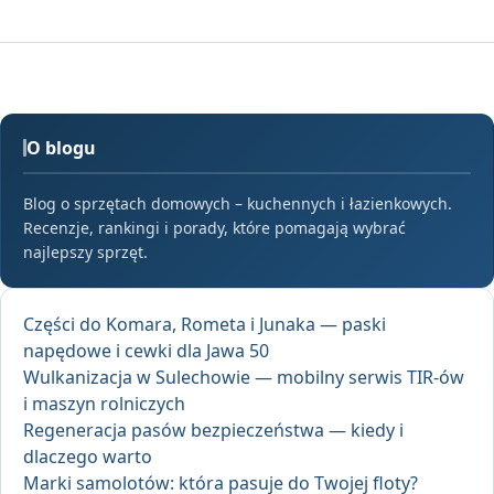
O blogu
Blog o sprzętach domowych – kuchennych i łazienkowych.
Recenzje, rankingi i porady, które pomagają wybrać
najlepszy sprzęt.
Części do Komara, Rometa i Junaka — paski
napędowe i cewki dla Jawa 50
Wulkanizacja w Sulechowie — mobilny serwis TIR-ów
i maszyn rolniczych
Regeneracja pasów bezpieczeństwa — kiedy i
dlaczego warto
Marki samolotów: która pasuje do Twojej floty?