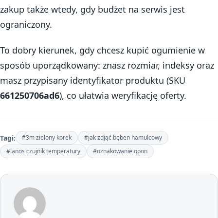
zakup także wtedy, gdy budżet na serwis jest
ograniczony.
To dobry kierunek, gdy chcesz kupić ogumienie w
sposób uporządkowany: znasz rozmiar, indeksy oraz
masz przypisany identyfikator produktu (SKU
661250706ad6
), co ułatwia weryfikację oferty.
Tagi:
#3m zielony korek
#jak zdjąć bęben hamulcowy
#lanos czujnik temperatury
#oznakowanie opon