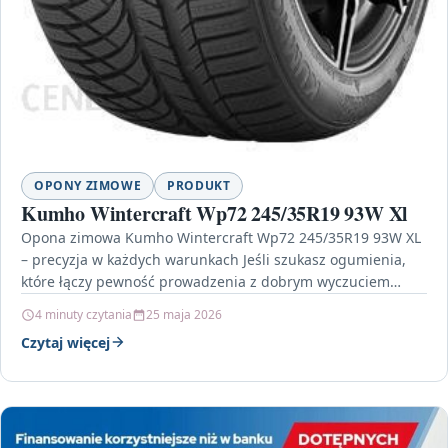
OPONY ZIMOWE
PRODUKT
Kumho Wintercraft Wp72 245/35R19 93W Xl
Opona zimowa Kumho Wintercraft Wp72 245/35R19 93W XL
– precyzja w każdych warunkach Jeśli szukasz ogumienia,
które łączy pewność prowadzenia z dobrym wyczuciem
nawierzchni,…
4 minuty czytania
25 maja 2026
Czytaj więcej