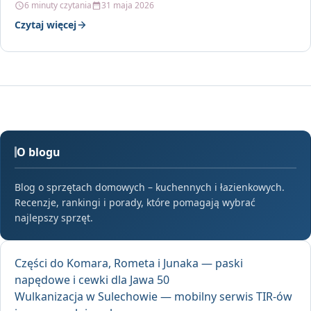
6 minuty czytania
31 maja 2026
Czytaj więcej
O blogu
Blog o sprzętach domowych – kuchennych i łazienkowych.
Recenzje, rankingi i porady, które pomagają wybrać
najlepszy sprzęt.
Części do Komara, Rometa i Junaka — paski
napędowe i cewki dla Jawa 50
Wulkanizacja w Sulechowie — mobilny serwis TIR-ów