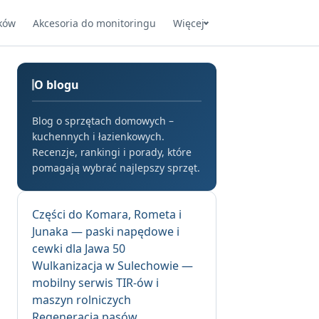
ków
Akcesoria do monitoringu
Więcej
O blogu
Blog o sprzętach domowych –
kuchennych i łazienkowych.
Recenzje, rankingi i porady, które
pomagają wybrać najlepszy sprzęt.
Części do Komara, Rometa i
Junaka — paski napędowe i
cewki dla Jawa 50
Wulkanizacja w Sulechowie —
mobilny serwis TIR-ów i
maszyn rolniczych
Regeneracja pasów