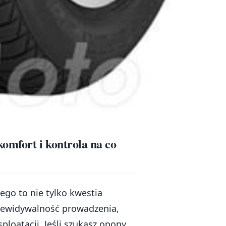
mfort i kontrola na co
go to nie tylko kwestia
rzewidywalność prowadzenia,
loatacji. Jeśli szukasz opony,