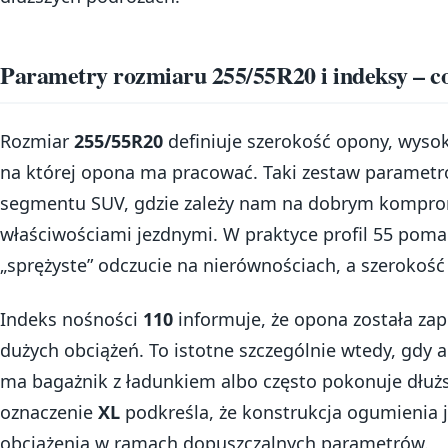
Parametry rozmiaru 255/55R20 i indeksy – c
Rozmiar
255/55R20
definiuje szerokość opony, wysoko
na której opona ma pracować. Taki zestaw parametr
segmentu SUV, gdzie zależy nam na dobrym kompro
właściwościami jezdnymi. W praktyce profil 55 poma
„sprężyste” odczucie na nierównościach, a szerokość
Indeks nośności
110
informuje, że opona została za
dużych obciążeń. To istotne szczególnie wtedy, gdy 
ma bagażnik z ładunkiem albo często pokonuje dłuż
oznaczenie
XL
podkreśla, że konstrukcja ogumienia 
obciążenia w ramach dopuszczalnych parametrów.