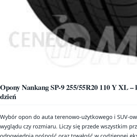
Opony Nankang SP-9 255/55R20 110 Y XL – ko
dzień
Wybór opon do auta terenowo-użytkowego i SUV-owe
wyglądu czy rozmiaru. Liczy się przede wszystkim p
odpowiednia nośność oraz trwałość w codziennej eksp