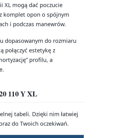
ii XL mogą dać poczucie
esz komplet opon o spójnym
tach i podczas manewrów.
eniu dopasowanym do rozmiaru
cą połączyć estetykę z
rtyzację” profilu, a
e.
20 110 Y XL
lnej tabeli. Dzięki nim łatwiej
raz do Twoich oczekiwań.