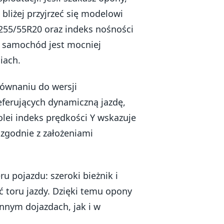
liżej przyjrzeć się modelowi
 255/55R20 oraz indeks nośności
y samochód jest mocniej
iach.
ównaniu do wersji
ferujących dynamiczną jazdę,
olei indeks prędkości Y wskazuje
zgodnie z założeniami
u pojazdu: szeroki bieżnik i
ć toru jazdy. Dzięki temu opony
nym dojazdach, jak i w