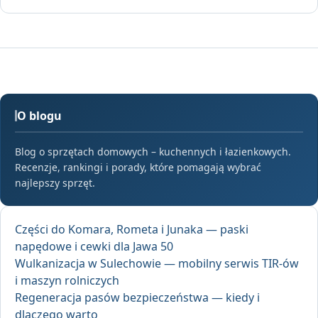
O blogu
Blog o sprzętach domowych – kuchennych i łazienkowych.
Recenzje, rankingi i porady, które pomagają wybrać
najlepszy sprzęt.
Części do Komara, Rometa i Junaka — paski
napędowe i cewki dla Jawa 50
Wulkanizacja w Sulechowie — mobilny serwis TIR-ów
i maszyn rolniczych
Regeneracja pasów bezpieczeństwa — kiedy i
dlaczego warto