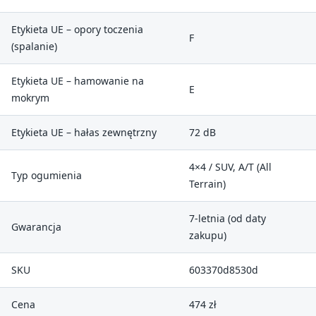
Etykieta UE – opory toczenia
F
(spalanie)
Etykieta UE – hamowanie na
E
mokrym
Etykieta UE – hałas zewnętrzny
72 dB
4×4 / SUV, A/T (All
Typ ogumienia
Terrain)
7-letnia (od daty
Gwarancja
zakupu)
SKU
603370d8530d
Cena
474 zł