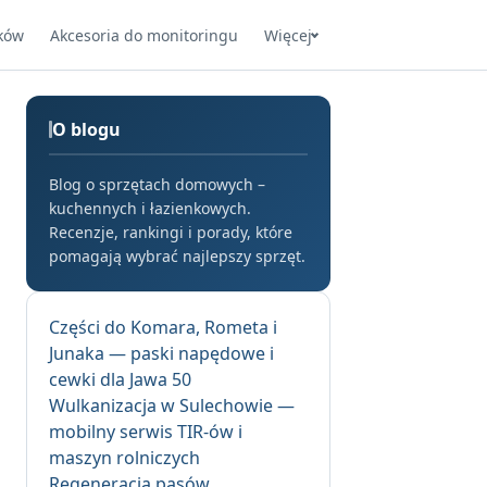
ków
Akcesoria do monitoringu
Więcej
O blogu
Blog o sprzętach domowych –
kuchennych i łazienkowych.
Recenzje, rankingi i porady, które
pomagają wybrać najlepszy sprzęt.
Części do Komara, Rometa i
Junaka — paski napędowe i
cewki dla Jawa 50
Wulkanizacja w Sulechowie —
mobilny serwis TIR-ów i
maszyn rolniczych
Regeneracja pasów